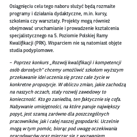
Osiągnięciu celu tego naboru służyć będą rozmaite
programy i działania dydaktyczne, m.in. kursy,
szkolenia czy warsztaty. Projekty mogą również
obejmować uruchamianie i prowadzenie kształcenia
specjalistycznego na 5. Poziomie Polskiej Ramy
Kwalifikacji (PRK). Wsparciem nie są natomiast objęte
studia podyplomowe.
–
Poprzez konkurs „Rozwój kwalifikacji i kompetencji
osób dorosłych” chcemy umożliwić szkołom wyższym
przekuwanie idei uczenia się przez całe życie w
konkretne propozycje. W obliczu zmian, jakie zachodzą
na naszych oczach, stały rozwój zawodowy to
konieczność. Kto go zaniedba, ten faktycznie się cofa.
Nabywanie umiejętności, na które panuje największy
popyt, jest szansą zarówno dla poszczególnych
pracowników, jak i całej naszej gospodarki. Uczelnie
mogą w tym pomóc, biorąc pod uwagę oczekiwania
pracodawców oraz mierząc się z wyzwaniem