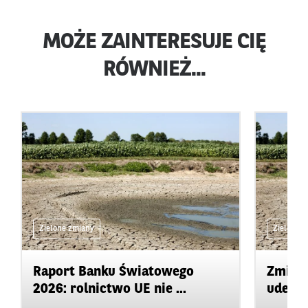
MOŻE ZAINTERESUJE CIĘ
RÓWNIEŻ...
Zielone zmiany
Zielone 
Raport Banku Światowego
Zmiany
2026: rolnictwo UE nie ...
uderza