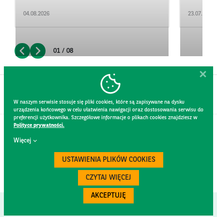
04.08.2026
23.07.2026
01 / 08
W naszym serwisie stosuje się pliki cookies, które są zapisywane na dysku
urządzenia końcowego w celu ułatwienia nawigacji oraz dostosowania serwisu do
preferencji użytkownika. Szczegółowe informacje o plikach cookies znajdziesz w
Polityce prywatności.
KONTAKT
Więcej
REGULAMIN STRONY
POLITYKA PRYWATNOŚCI
USTAWIENIA PLIKÓW COOKIES
RODO
BEZPIECZEŃSTWO
CZYTAJ WIĘCEJ
AKCEPTUJĘ
Created by
300.codes