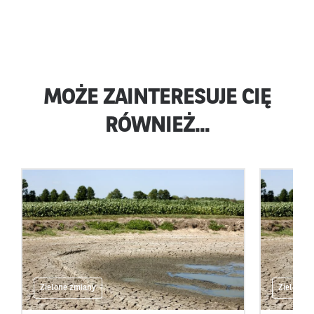
MOŻE ZAINTERESUJE CIĘ
RÓWNIEŻ...
Zielone zmiany
Zielone 