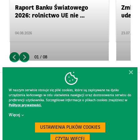
Raport Banku Światowego
Zmiany
2026: rolnictwo UE nie ...
uderza
04.08.2026
23.07.2026
01 / 08
W naszym serwisie stosuje się pliki cookies, które są zapisywane na dysku
urządzenia końcowego w celu ułatwienia nawigacji oraz dostosowania serwisu do
preferencji użytkownika. Szczegółowe informacje o plikach cookies znajdziesz w
Polityce prywatności.
KONTAKT
Więcej
REGULAMIN STRONY
POLITYKA PRYWATNOŚCI
USTAWIENIA PLIKÓW COOKIES
RODO
BEZPIECZEŃSTWO
CZYTAJ WIĘCEJ