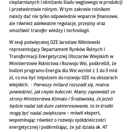
cieplarnianych i obniżaniu śladu węglowego w produkcji
i przetwórstwie rolnym. W tym zakresie rolnikom
należy dać nie tylko odpowiednie wsparcie finansowe,
ale również adekwatne regulacje, przepisy oraz
umożliwić transfer wiedzy i technologii.
W sesji poświęconej OZE Jarosław Wiśniewski
reprezentujący Departament Rynków Rolnych i
Transformacji Energetycznej Obszarów Wiejskich w
Ministerstwie Rolnictwa i Rozwoju Wsi, podkreślił, że
budżet programu Energia dla Wsi wzrósł z 1 do 3 mld
zł, co ma być impulsem do rozwoju OZE na obszarach
wiejskich.
- Pierwszy miliard rozszedł się, można
powiedzieć, jak ciepłe bułeczki. Mamy zapowiedź ze
strony Ministerstwa Klimatu i Środowiska, że jeżeli
będzie nadal tak duże zainteresowanie, to te środki
mogą być nadal zwiększane –
mówił ekspert,
wspominając również o rozwoju spółdzielczości
energetycznej i podkreślając, że już działa ok. 47