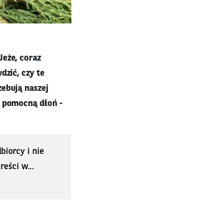
Jeże, coraz
dzić, czy te
zebują naszej
m pomocną dłoń -
biorcy i nie
eści w...