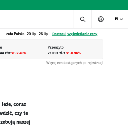
PL
cała Polska
20 lip
-
26 lip
Dostosuj wyświetlanie ceny
es
Pszenżyto
44 zł/t
-2.40%
710.91 zł/t
-0.96%
Więcej cen dostępnych po rejestracji
 Jeże, coraz
wdzić, czy te
zebują naszej