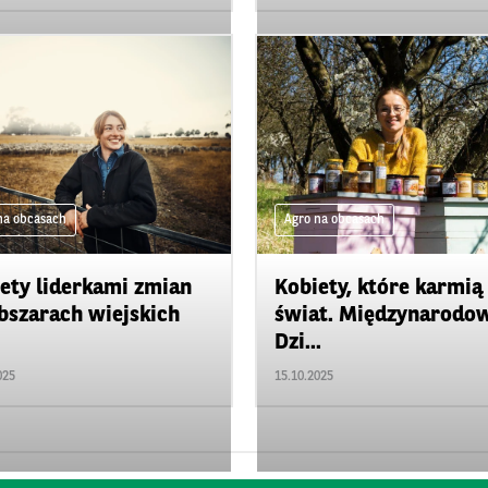
na obcasach
Agro na obcasach
ety liderkami zmian
Kobiety, które karmią
bszarach wiejskich
świat. Międzynarodo
Dzi...
025
15.10.2025