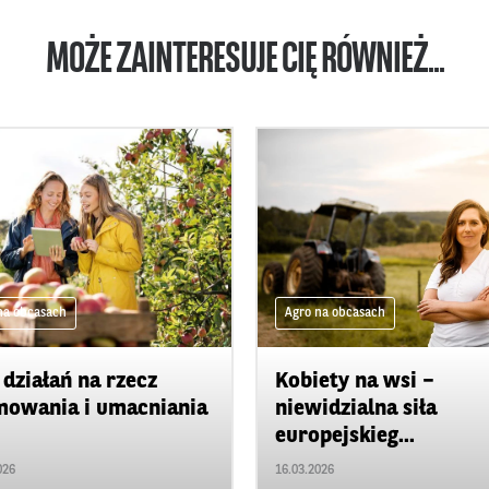
MOŻE ZAINTERESUJE CIĘ RÓWNIEŻ...
na obcasach
Agro na obcasach
 działań na rzecz
Kobiety na wsi –
owania i umacniania
niewidzialna siła
europejskieg...
026
16.03.2026