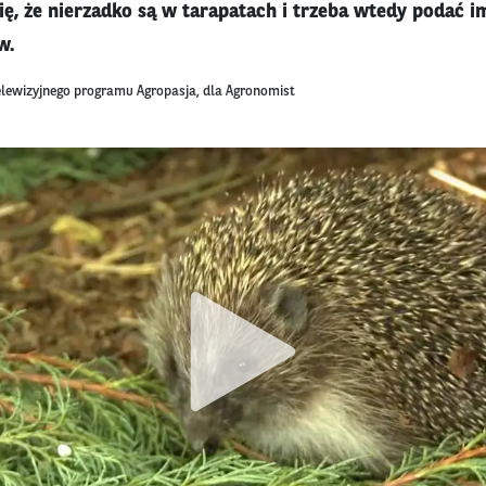
ię, że nierzadko są w tarapatach i trzeba wtedy podać 
w.
elewizyjnego programu Agropasja, dla Agronomist