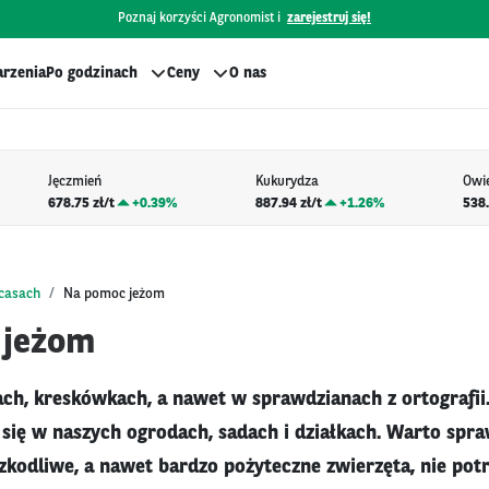
Poznaj korzyści Agronomist i
zarejestruj się!
rzenia
Po godzinach
Ceny
O nas
Jęczmień
Kukurydza
Owi
678.75 zł/t
+
0.39%
887.94 zł/t
+
1.26%
538.
bcasach
Na pomoc jeżom
 jeżom
ch, kreskówkach, a nawet w sprawdzianach z ortografii.
 się w naszych ogrodach, sadach i działkach. Warto spra
zkodliwe, a nawet bardzo pożyteczne zwierzęta, nie potr