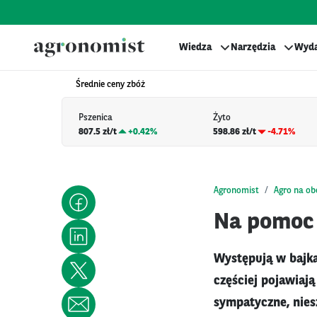
Wiedza
Narzędzia
Wyda
Średnie ceny zbóż
Pszenica
Żyto
807.5 zł/t
+
0.42%
598.86 zł/t
-4.71%
Agronomist
Agro na o
Na pomoc
Występują w bajka
częściej pojawiają
sympatyczne, nies