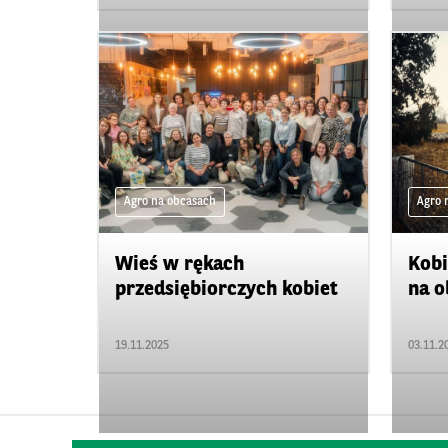
Agro na obcasach
Agro 
Wieś w rękach
Kobi
przedsiębiorczych kobiet
na o
19.11.2025
03.11.2