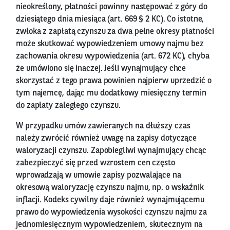
nieokreślony, płatności powinny następować z góry do
dziesiątego dnia miesiąca (art. 669 § 2 KC). Co istotne,
zwłoka z zapłatą czynszu za dwa pełne okresy płatności
może skutkować wypowiedzeniem umowy najmu bez
zachowania okresu wypowiedzenia (art. 672 KC), chyba
że umówiono się inaczej. Jeśli wynajmujący chce
skorzystać z tego prawa powinien najpierw uprzedzić o
tym najemcę, dając mu dodatkowy miesięczny termin
do zapłaty zaległego czynszu.
W przypadku umów zawieranych na dłuższy czas
należy zwrócić również uwagę na zapisy dotyczące
waloryzacji czynszu. Zapobiegliwi wynajmujący chcąc
zabezpieczyć się przed wzrostem cen często
wprowadzają w umowie zapisy pozwalające na
okresową waloryzację czynszu najmu, np. o wskaźnik
inflacji. Kodeks cywilny daje również wynajmującemu
prawo do wypowiedzenia wysokości czynszu najmu za
jednomiesięcznym wypowiedzeniem, skutecznym na