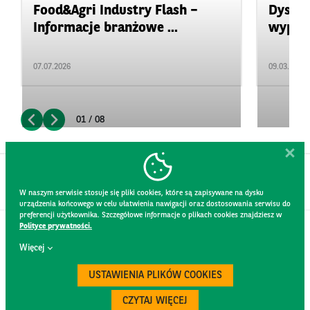
Food&Agri Industry Flash –
Dyspoz
Informacje branżowe ...
wypade
07.07.2026
09.03.2026
01 / 08
W naszym serwisie stosuje się pliki cookies, które są zapisywane na dysku
urządzenia końcowego w celu ułatwienia nawigacji oraz dostosowania serwisu do
preferencji użytkownika. Szczegółowe informacje o plikach cookies znajdziesz w
Polityce prywatności.
KONTAKT
Więcej
REGULAMIN STRONY
POLITYKA PRYWATNOŚCI
USTAWIENIA PLIKÓW COOKIES
RODO
BEZPIECZEŃSTWO
CZYTAJ WIĘCEJ