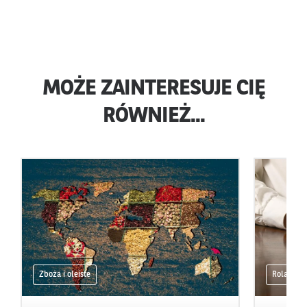
MOŻE ZAINTERESUJE CIĘ
RÓWNIEŻ...
Zboża i oleiste
Rola pra