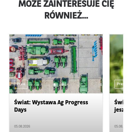
MOŻE ZAINTERESUJE CIĘ
RÓWNIEŻ...
Prasa
Prasa
Świat: Wystawa Ag Progress
Świat
Days
jeszcz
05.08.2026
05.08.2026