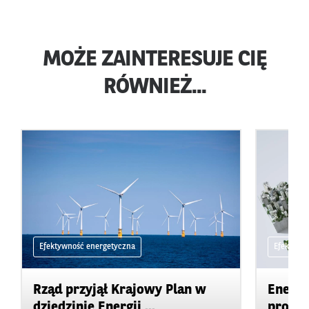
MOŻE ZAINTERESUJE CIĘ
RÓWNIEŻ...
Efektywność energetyczna
Efektywn
Rząd przyjął Krajowy Plan w
Energi
dziedzinie Energii ...
produk