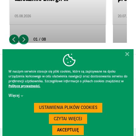
05.08.2026
20.07.2026
01 / 08
W naszym serwisie stosuje się pliki cookies, które są zapisywane na dysku
urządzenia końcowego w celu ułatwienia nawigacji oraz dostosowania serwisu do
preferencji użytkownika. Szczegółowe informacje o plikach cookies znajdziesz w
Polityce prywatności.
KONTAKT
Więcej
REGULAMIN STRONY
POLITYKA PRYWATNOŚCI
USTAWIENIA PLIKÓW COOKIES
RODO
BEZPIECZEŃSTWO
CZYTAJ WIĘCEJ
AKCEPTUJĘ
Created by
300.codes