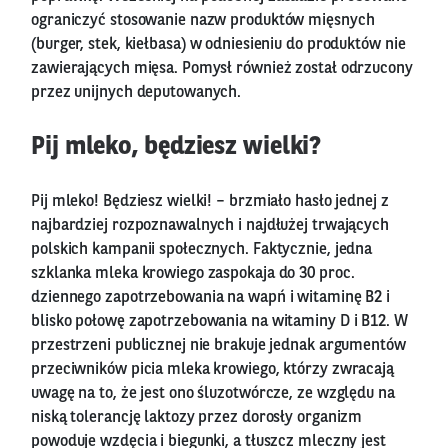
ograniczyć stosowanie nazw produktów mięsnych
(burger, stek, kiełbasa) w odniesieniu do produktów nie
zawierających mięsa. Pomysł również został odrzucony
przez unijnych deputowanych.
Pij mleko, będziesz wielki?
Pij mleko! Będziesz wielki! – brzmiało hasło jednej z
najbardziej rozpoznawalnych i najdłużej trwających
polskich kampanii społecznych. Faktycznie, jedna
szklanka mleka krowiego zaspokaja do 30 proc.
dziennego zapotrzebowania na wapń i witaminę B2 i
blisko połowę zapotrzebowania na witaminy D i B12. W
przestrzeni publicznej nie brakuje jednak argumentów
przeciwników picia mleka krowiego, którzy zwracają
uwagę na to, że jest ono śluzotwórcze, ze względu na
niską tolerancję laktozy przez dorosły organizm
powoduje wzdęcia i biegunki, a tłuszcz mleczny jest