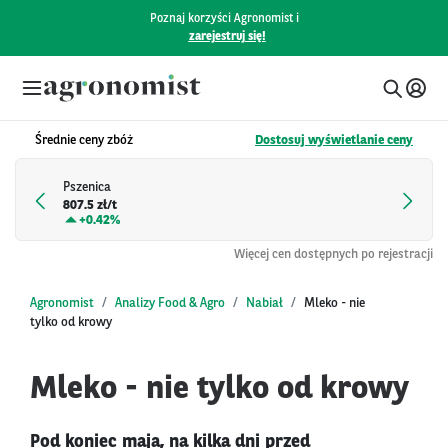
Poznaj korzyści Agronomist i
zarejestruj się!
Średnie ceny zbóż
Dostosuj wyświetlanie ceny
Pszenica
807.5 zł/t
+
0.42%
Więcej cen dostępnych po rejestracji
Agronomist
Analizy Food & Agro
Nabiał
Mleko - nie
tylko od krowy
Mleko - nie tylko od krowy
Pod koniec maja, na kilka dni przed