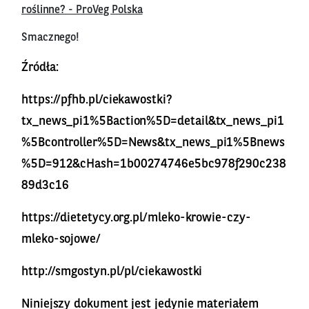
roślinne? - ProVeg Polska
Smacznego!
Źródła:
https://pfhb.pl/ciekawostki?
tx_news_pi1%5Baction%5D=detail&tx_news_pi1
%5Bcontroller%5D=News&tx_news_pi1%5Bnews
%5D=912&cHash=1b00274746e5bc978f290c238
89d3c16
https://dietetycy.org.pl/mleko-krowie-czy-
mleko-sojowe/
http://smgostyn.pl/pl/ciekawostki
Niniejszy dokument jest jedynie materiałem