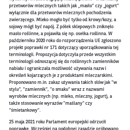
przetworów mlecznych takich jak „masło” czy „jogurt”
wyłącznie dla przetworów mlecznych pochodzenia
zwierzęcego. Mleko mogło być tylko od krowy/kozy, a
sojowy mógł być napój. Z półek sklepowych zniknęło
masło roślinne, a pojawiła się np. osełka roślinna. W
październiku 2020 roku do rozporządzenia UE zgłoszono
projekt poprawki nr 171 dotyczący uporządkowania tej
terminologii. Propozycja dotyczyła przede wszystkim
terminologii odnoszącej się do roślinnych zamienników
nabiału i ograniczała możliwość używania nazw i
określeń kojarzących je z produktami mleczarskimi.
Proponowano m.in. zakaz używania takich słów jak "w
stylu", "zamiennik", "o smaku" wraz z nazwami
wyrobów mlecznych (np. mleko, mleczny, jogurt), a
także stosowanie wyrazów "maślany" czy
"śmietankowy".
25 maja 2021 roku Parlament europejski odrzucił
poprawkę. Wcześniej na podobnej zasadzie próbowano