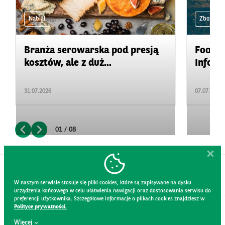
Nabiał
Zboża i ol
Branża serowarska pod presją
Food&A
kosztów, ale z duż...
Inform
31.07.2026
07.07.2026
01 / 08
W naszym serwisie stosuje się pliki cookies, które są zapisywane na dysku
urządzenia końcowego w celu ułatwienia nawigacji oraz dostosowania serwisu do
preferencji użytkownika. Szczegółowe informacje o plikach cookies znajdziesz w
Polityce prywatności.
KONTAKT
Więcej
REGULAMIN STRONY