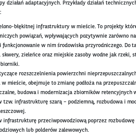
py działań adaptacyjnych. Przykłady działań technicznyc
:
ielono-błękitnej infrastruktury w mieście. To projekty któ
dniczych powiązań, wpływających pozytywnie zarówno na
k i funkcjonowanie w nim środowiska przyrodniczego. Do t
, skwery, zieleńce oraz miejskie zasoby wodne jak rzeki, s
biorniki.
otyczące rozszczelnienia powierzchni nieprzepuszczalnyc
d w mieście, obejmuje to zmianę podłoża na przepuszczaln
czalne, budowa i modernizacja zbiorników retencyjnych w
w tzw. infrastrukturę szarą – podziemną, rozbudowa i mo
deszczowej.
w infrastrukturę przeciwpowodziową poprzez rozbudowę
odziowych lub polderów zalewowych.