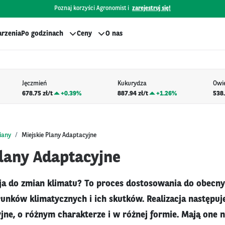
Poznaj korzyści Agronomist i
zarejestruj się!
rzenia
Po godzinach
Ceny
O nas
Jęczmień
Kukurydza
Owi
678.75 zł/t
+
0.39%
887.94 zł/t
+
1.26%
538.
iany
Miejskie Plany Adaptacyjne
Plany Adaptacyjne
ja do zmian klimatu? To proces dostosowania do obecny
nków klimatycznych i ich skutków. Realizacja następuj
yjne, o różnym charakterze i w różnej formie. Mają one n