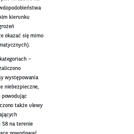
awdopodobieństwa
akim kierunku
grożeń
że okazać się mimo
matycznych).
kategoriach –
zaliczono
esy występowania
e niebezpieczne,
o powodując
iczono także ulewy
ających
 S8 na terenie
ogące powodować