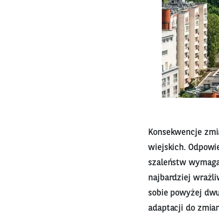
Konsekwencje zmia
wiejskich. Odpowi
szaleństw wymagaj
najbardziej wrażli
sobie powyżej dwu
adaptacji do zmia