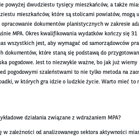
bie powyżej dwudziestu tysięcy mieszkańców, a także mia
ziestu mieszkańców, które są stolicami powiatów, mogą u
 opracowanie dokumentów planistycznych w zakresie ada
łaśnie MPA. Okres kwalifikowania wydatków kończy się 31
 nas wszystkich jest, aby wymagać od samorządowców pr
ch dokumentów, które staną się podstawą do przygotowan
ska pogodowe. Jest to niezwykle ważne, bo jak już wiemy
ed pogodowymi szaleństwami to nie tylko metoda na zao
padki, w których gra idzie o ludzkie życie. Warto mieć to
zykładowe działania związane z wdrażaniem MPA?
ię w zależności od analizowanego sektora aktywności mias