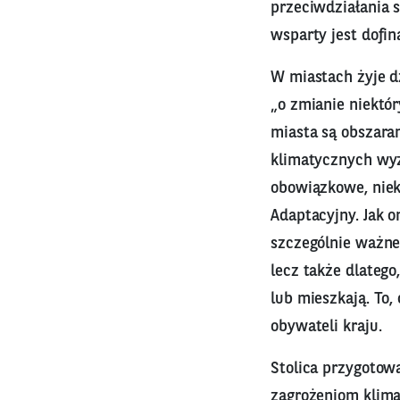
przeciwdziałania s
wsparty jest dofi
W miastach żyje d
„o zmianie niektó
miasta są obszara
klimatycznych wyz
obowiązkowe, niek
Adaptacyjny. Jak 
szczególnie ważneg
lecz także dlatego
lub mieszkają. To
obywateli kraju.
Stolica przygotowa
zagrożeniom klima