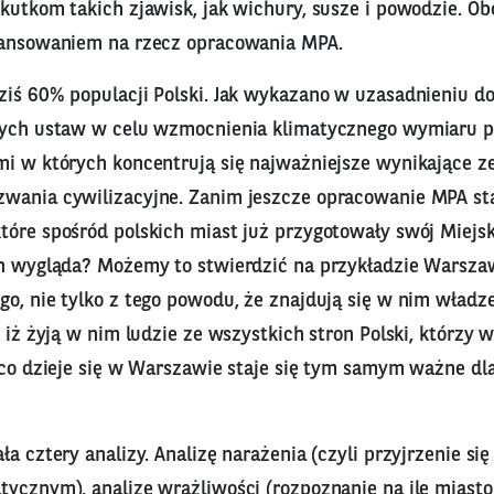
kutkom takich zjawisk, jak wichury, susze i powodzie. O
nansowaniem na rzecz opracowania MPA.
ziś 60% populacji Polski. Jak wykazano w uzasadnieniu d
rych ustaw w celu wzmocnienia klimatycznego wymiaru pol
mi w których koncentrują się najważniejsze wynikające z
wania cywilizacyjne. Zanim jeszcze opracowanie MPA sta
tóre spośród polskich miast już przygotowały swój Miejsk
on wygląda? Możemy to stwierdzić na przykładzie Warsza
o, nie tylko z tego powodu, że znajdują się w nim władze
, iż żyją w nim ludzie ze wszystkich stron Polski, którzy w
, co dzieje się w Warszawie staje się tym samym ważne dl
ła cztery analizy. Analizę narażenia (czyli przyjrzenie s
tycznym), analizę wrażliwości (rozpoznanie na ile miasto