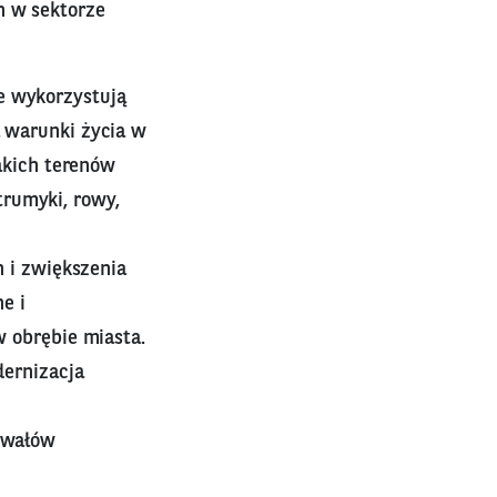
h w sektorze
re wykorzystują
 warunki życia w
akich terenów
trumyki, rowy,
h i zwiększenia
e i
 obrębie miasta.
dernizacja
 wałów