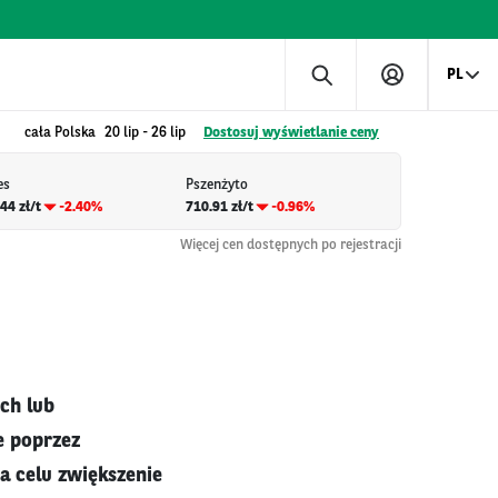
PL
cała Polska
20 lip
-
26 lip
Dostosuj wyświetlanie ceny
es
Pszenżyto
44 zł/t
-2.40%
710.91 zł/t
-0.96%
Więcej cen dostępnych po rejestracji
ch lub
e poprzez
a celu zwiększenie