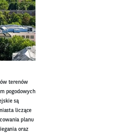
ców terenów
kom pogodowych
jskie są
miasta liczące
acowania planu
iegania oraz