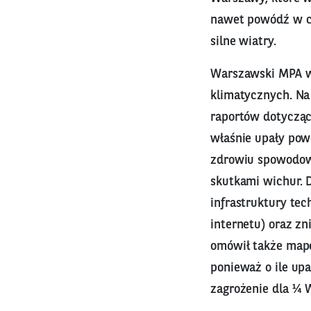
nawet powódź w cz
silne wiatry.
Warszawski MPA wy
klimatycznych. Na
raportów dotyczący
właśnie upały pow
zdrowiu spowodowa
skutkami wichur. D
infrastruktury te
internetu) oraz zn
omówił także mapę
ponieważ o ile upa
zagrożenie dla ¼ 