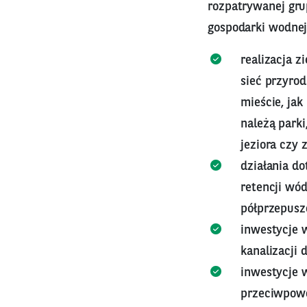
rozpatrywanej gru
gospodarki wodnej
realizacja z
sieć przyro
mieście, ja
należą parki
jeziora czy z
działania d
retencji wó
półprzepusz
inwestycje 
kanalizacji 
inwestycje 
przeciwpow