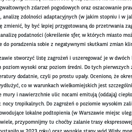
 gwałtownych zdarzeń pogodowych oraz oszacowanie pr
 analizę zdolności adaptacyjnych (w jakim stopniu i w j
 zmienić, by być lepiej przygotowaną do przetrwania za
analizę podatności (określenie sfer, w których miasto mo
e do poradzenia sobie z negatywnymi skutkami zmian kli
zawie stworzyć listę zagrożeń i uszeregować je w dwóch 
 poziom wysoki oraz poziom średni. Do tych pierwszych 
ratury dodatnie, czyli po prostu upały. Oceniono, że okr
ydłużyć, co w warunkach wielkomiejskich jest szczególni
 mury i nawierzchnie ulic nocami emitują (oddają) ciepł
 nocy tropikalnych. Do zagrożeń o poziomie wysokim zal
owodujące lokalne podtopienia (w Warszawie miejsc uleg
 wiele, przypomnijmy tu choćby zalanie trasy ekspresowej
wystąpiło w 2023 roku) oraz wysokie stany wód Wisły m