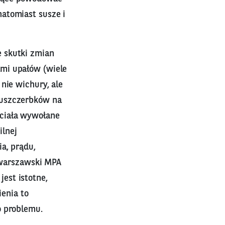
atomiast susze i
 skutki zmian
mi upałów (wiele
nie wichury, ale
 uszczerbków na
 ciała wywołane
ilnej
a, prądu,
– warszawski MPA
est istotne,
ienia to
o problemu.