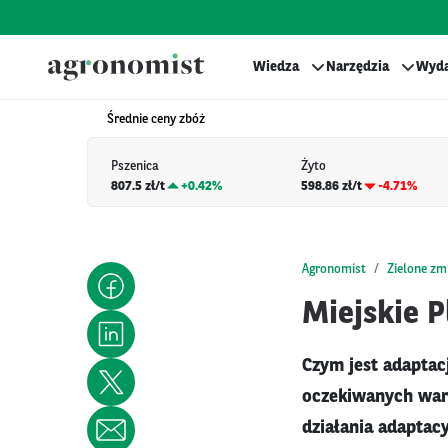
Wiedza
Narzędzia
Wyda
Średnie ceny zbóż
Pszenica
Żyto
807.5 zł/t
+
0.42%
598.86 zł/t
-4.71%
Agronomist
Zielone zm
Miejskie 
Czym jest adaptac
oczekiwanych waru
działania adaptac