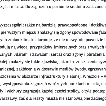
ęści miasta. Do zagrożeń o poziomie średnim zaliczono n
szczególnił także najbardziej prawdopodobne i dotkliwe
 pierwszym miejscu znalazły się zgony spowodowane fala
ch zmian klimatu alarmuje, że nie ulewy, nie powodzie i 
odują najwięcej przypadków śmiertelnych oraz trwałych
nych udarami i zawałami serca) oraz zgony i obrażenia
alej znalazły się takie zjawiska, jak m.in. zniszczenia cyw
chnicznej, zakłócenia w dostawie mediów (wody, ogrzewani
iszczenia w obszarze infrastruktury zielonej. Wreszcie 
 występowania zagrożeń w różnych punktach miasta, co j
ły i wichury zagrażają każdej części stolicy, o tyle podtop
Warszawy, zaś dla reszty miasta nie stanowią one żadneg