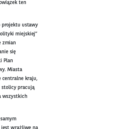
bowiązek ten
o projektu ustawy
ityki miejskiej”
e zmian
nie się
i Plan
wy. Miasta
 centralne kraju,
 stolicy pracują
a wszystkich
ię samym
 jest wrażliwe na