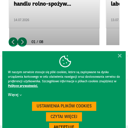
handlu rolno-spożyw...
labora
14.07.2026
13.07.2026
01 / 08
W naszym serwisie stosuje się pliki cookies, które są zapisywane na dysku
urządzenia końcowego w celu ułatwienia nawigacji oraz dostosowania serwisu do
preferencji użytkownika. Szczegółowe informacje o plikach cookies znajdziesz w
Polityce prywatności.
KONTAKT
Więcej
REGULAMIN STRONY
POLITYKA PRYWATNOŚCI
USTAWIENIA PLIKÓW COOKIES
RODO
BEZPIECZEŃSTWO
CZYTAJ WIĘCEJ
AKCEPTUJĘ