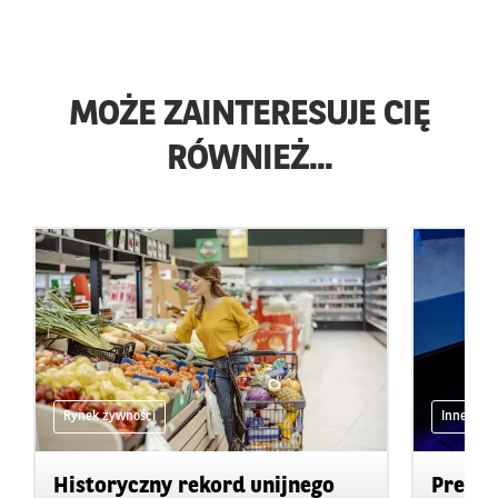
MOŻE ZAINTERESUJE CIĘ
RÓWNIEŻ...
Rynek żywności
Inne
Historyczny rekord unijnego
Precyz