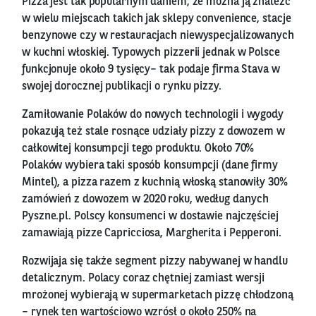
Pizza jest tak popularnym daniem, że można ją znaleźć
w wielu miejscach takich jak sklepy convenience, stacje
benzynowe czy w restauracjach niewyspecjalizowanych
w kuchni włoskiej. Typowych pizzerii jednak w Polsce
funkcjonuje około 9 tysięcy– tak podaje firma Stava w
swojej dorocznej publikacji o rynku pizzy.
Zamiłowanie Polaków do nowych technologii i wygody
pokazują też stale rosnące udziały pizzy z dowozem w
całkowitej konsumpcji tego produktu. Około 70%
Polaków wybiera taki sposób konsumpcji (dane firmy
Mintel), a pizza razem z kuchnią włoską stanowiły 30%
zamówień z dowozem w 2020 roku, według danych
Pyszne.pl. Polscy konsumenci w dostawie najczęściej
zamawiają pizze Capricciosa, Margherita i Pepperoni.
Rozwijaja się także segment pizzy nabywanej w handlu
detalicznym. Polacy coraz chętniej zamiast wersji
mrożonej wybierają w supermarketach pizzę chłodzoną
– rynek ten wartościowo wzrósł o około 250% na