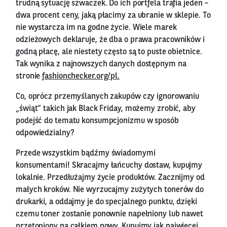
trudną sytuację szwaczek. Do ich portfela trafia jeden –
dwa procent ceny, jaką płacimy za ubranie w sklepie. To
nie wystarcza im na godne życie. Wiele marek
odzieżowych deklaruje, że dba o prawa pracowników i
godną płacę, ale niestety często są to puste obietnice.
Tak wynika z najnowszych danych dostępnym na
stronie
fashionchecker.org/pl.
Co, oprócz przemyślanych zakupów czy ignorowaniu
„świąt” takich jak Black Friday, możemy zrobić, aby
podejść do tematu konsumpcjonizmu w sposób
odpowiedzialny?
Przede wszystkim bądźmy świadomymi
konsumentami! Skracajmy łańcuchy dostaw, kupujmy
lokalnie. Przedłużajmy życie produktów. Zacznijmy od
małych kroków. Nie wyrzucajmy zużytych tonerów do
drukarki, a oddajmy je do specjalnego punktu, dzięki
czemu toner zostanie ponownie napełniony lub nawet
przetopiony na całkiem nowy. Kupujmy jak najwięcej