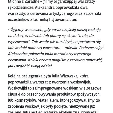
Michno z Zaradne – firmy organizującej warsztaty
rękodzielnicze. Aleksandra poprowadziła dwa
warsztaty: z cerowania artystycznego oraz zapoznała
uczestników z techniką haftowania liter.
-
Żyjemy w czasach, gdy coraz częściej naszą reakcją
na dziurę w ubraniu lub plamę są słowa "o nie, do
wyrzucenia". Tak wcale nie musi być, co postaram się
udowodnić podczas warsztatu – mówiła. Podczas zajęć
Aleksandra pokazała kilka metod artystycznego
cerowania, dzięki czemu mogliśmy zarówno naprawić,
jak i ozdobić swoją odzież.
Kolejną prelegentką była Julia Wizowska, która
poprowadziła warsztat z tworzenia woskowijek.
Woskowijki to zaimpregnowane woskiem wielorazowe
chustki do przechowywania produktów spożywczych
lub kosmetyków. Materiałem, którego używaliśmy do
zrobienia woskowijek były pocięte, nieużywane już
zasłony. Julia jest edukatorką ekologiczną, prowadzi