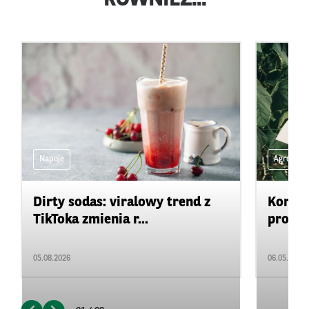
RÓWNIEŻ...
Napoje
Agro na 
Dirty sodas: viralowy trend z
Konkur
TikToka zmienia r...
projek
05.08.2026
06.05.2026