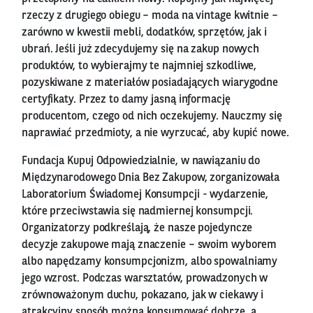
rzeczy z drugiego obiegu – moda na vintage kwitnie –
zarówno w kwestii mebli, dodatków, sprzętów, jak i
ubrań. Jeśli już zdecydujemy się na zakup nowych
produktów, to wybierajmy te najmniej szkodliwe,
pozyskiwane z materiałów posiadających wiarygodne
certyfikaty. Przez to damy jasną informację
producentom, czego od nich oczekujemy. Nauczmy się
naprawiać przedmioty, a nie wyrzucać, aby kupić nowe.
Fundacja Kupuj Odpowiedzialnie, w nawiązaniu do
Międzynarodowego Dnia Bez Zakupow, zorganizowała
Laboratorium Świadomej Konsumpcji - wydarzenie,
które przeciwstawia się nadmiernej konsumpcji.
Organizatorzy podkreślają, że nasze pojedyncze
decyzje zakupowe mają znaczenie – swoim wyborem
albo napędzamy konsumpcjonizm, albo spowalniamy
jego wzrost. Podczas warsztatów, prowadzonych w
zrównoważonym duchu, pokazano, jak w ciekawy i
atrakcyjny sposób można konsumować dobrze, a