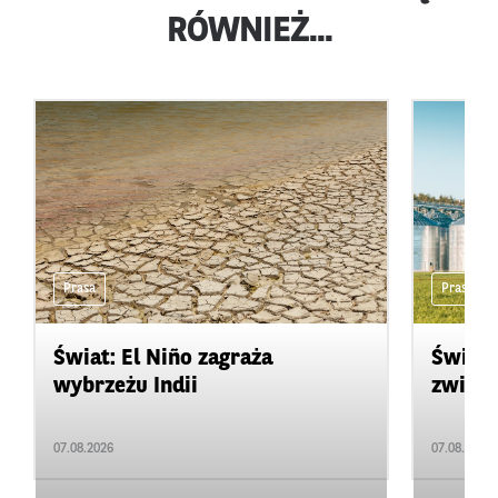
RÓWNIEŻ...
Prasa
Prasa
Świat: El Niño zagraża
Świat:
wybrzeżu Indii
zwięks
07.08.2026
07.08.2026