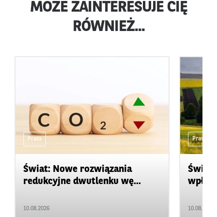
MOŻE ZAINTERESUJE CIĘ
RÓWNIEŻ...
Prasa
Prasa
Świat: Nowe rozwiązania
Świat:
redukcyjne dwutlenku wę...
wpływ 
10.08.2026
10.08.2026