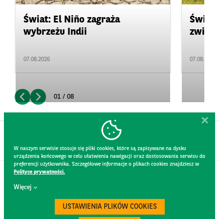
Świat: El Niño zagraża
Świat:
wybrzeżu Indii
zwięks
07.08.2026
07.08.2026
01 / 08
W naszym serwisie stosuje się pliki cookies, które są zapisywane na dysku
urządzenia końcowego w celu ułatwienia nawigacji oraz dostosowania serwisu do
preferencji użytkownika. Szczegółowe informacje o plikach cookies znajdziesz w
Polityce prywatności.
KONTAKT
Więcej
REGULAMIN STRONY
POLITYKA PRYWATNOŚCI
USTAWIENIA PLIKÓW COOKIES
RODO