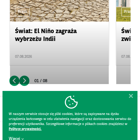
Prasa
Prasa
Świat: El Niño zagraża
Świat:
wybrzeżu Indii
zwięks
07.08.2026
07.08.2026
01 / 08
W naszym serwisie stosuje się pliki cookies, które są zapisywane na dysku
urządzenia końcowego w celu ułatwienia nawigacji oraz dostosowania serwisu do
preferencji użytkownika. Szczegółowe informacje o plikach cookies znajdziesz w
Polityce prywatności.
KONTAKT
Więcej
REGULAMIN STRONY