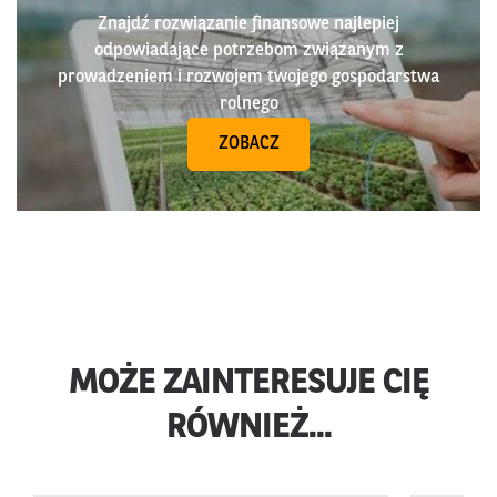
Znajdź rozwiązanie finansowe najlepiej
odpowiadające potrzebom związanym z
prowadzeniem i rozwojem twojego gospodarstwa
rolnego
ZOBACZ
MOŻE ZAINTERESUJE CIĘ
RÓWNIEŻ...