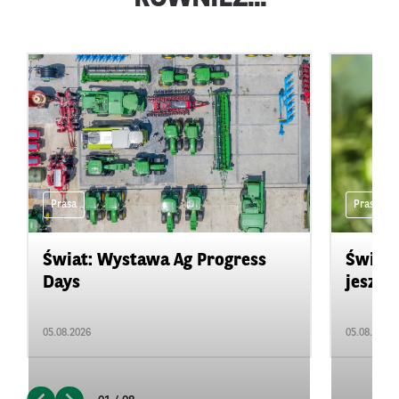
Prasa
Prasa
Świat: Wystawa Ag Progress
Świat
Days
jeszcz
05.08.2026
05.08.2026