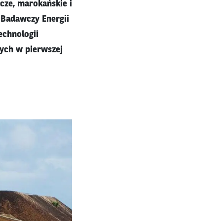
cze, marokańskie i
t Badawczy Energii
echnologii
ych w pierwszej