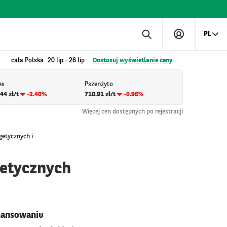
PL
cała Polska
20 lip
-
26 lip
Dostosuj wyświetlanie ceny
es
Pszenżyto
44 zł/t
-2.40%
710.91 zł/t
-0.96%
Więcej cen dostępnych po rejestracji
etycznych i
etycznych
inansowaniu