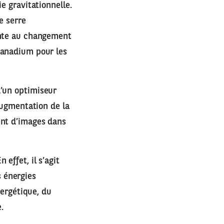
e gravitationnelle.
e serre
ente au changement
vanadium pour les
d’un optimiseur
augmentation de la
ent d’images dans
effet, il s’agit
 énergies
nergétique, du
.