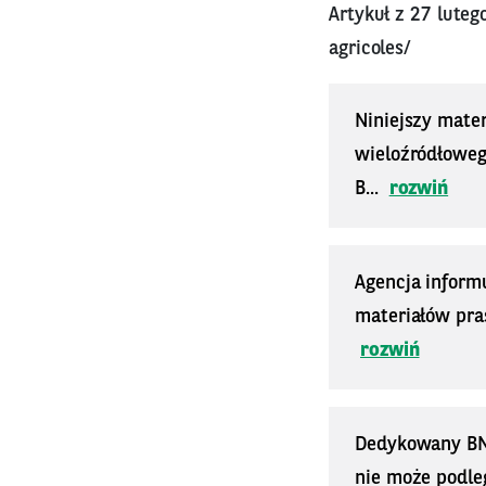
Artykuł z 27 lute
agricoles/
Niniejszy mater
wieloźródłoweg
B...
rozwiń
Agencja inform
materiałów pra
rozwiń
Dedykowany BNP 
nie może podle