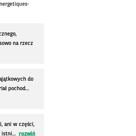
nergetiques-
cznego,
sowo na rzecz
majątkowych do
ał pochod...
, ani w części,
stni...
rozwiń