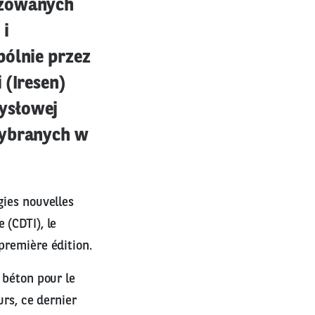
izowanych
 i
pólnie przez
 (Iresen)
ysłowej
wybranych w
gies nouvelles
 (CDTI), le
première édition.
 béton pour le
urs, ce dernier