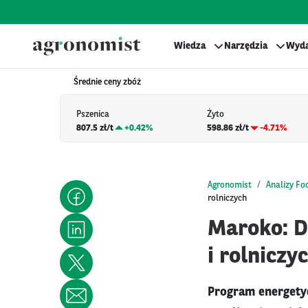
Wiedza
Narzędzia
Wyda
Średnie ceny zbóż
Pszenica
Żyto
807.5 zł/t
+
0.42%
598.86 zł/t
-4.71%
Agronomist
Analizy Fo
rolniczych
Maroko: D
i rolniczy
Program energetyc