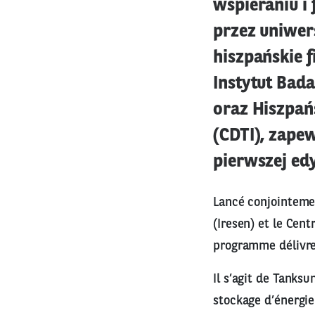
wspieraniu i
przez uniwer
hiszpańskie 
Instytut Bada
oraz Hiszpań
(CDTI), zape
pierwszej edy
Lancé conjointemen
(Iresen) et le Cen
programme délivrer
Il s’agit de Tanks
stockage d’énergie 