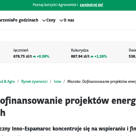
Poznaj korzyści Agronomist i
zarejestruj się!
rzenia
Po godzinach
Ceny
O nas
Jęczmień
Kukurydza
Owi
678.75 zł/t
+
0.39%
887.94 zł/t
+
1.26%
538.
od & Agro
Rynek żywności
Inne
Maroko: Dofinansowanie projektów energ
ofinansowanie projektów energ
ch
zny Inno-Espamaroc koncentruje się na wspieraniu i f