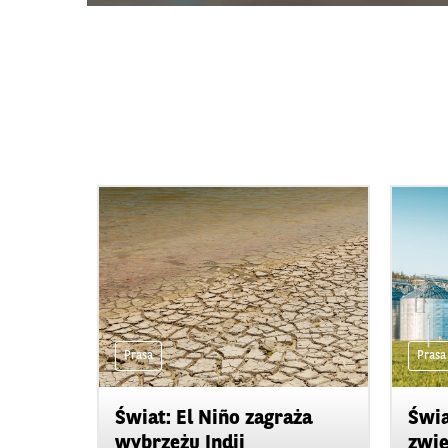
Prasa
Prasa
Świat: El Niño zagraża
Świa
wybrzeżu Indii
zwię