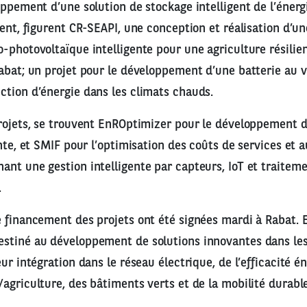
oppement d’une solution de stockage intelligent de l’énergi
ment, figurent CR-SEAPI, une conception et réalisation d’un
-photovoltaïque intelligente pour une agriculture résili
abat; un projet pour le développement d’une batterie au 
tion d’énergie dans les climats chauds.
rojets, se trouvent EnROptimizer pour le développement 
ente, et SMIF pour l’optimisation des coûts de services et 
nt une gestion intelligente par capteurs, IoT et traitem
.
 financement des projets ont été signées mardi à Rabat. En 
stiné au développement de solutions innovantes dans les
ur intégration dans le réseau électrique, de l’efficacité é
agriculture, des bâtiments verts et de la mobilité durable