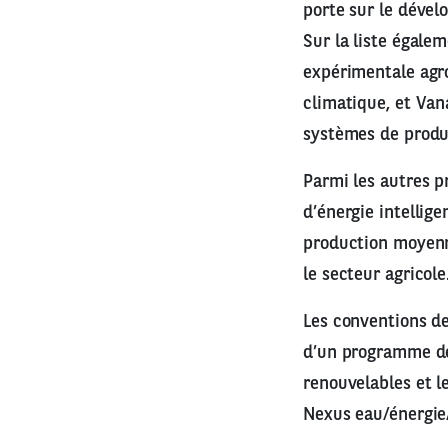
porte sur le dével
Sur la liste égale
expérimentale agro
climatique, et Van
systèmes de produc
Parmi les autres p
d’énergie intellig
production moyenna
le secteur agricole
Les conventions de
d’un programme de
renouvelables et le
Nexus eau/énergie/