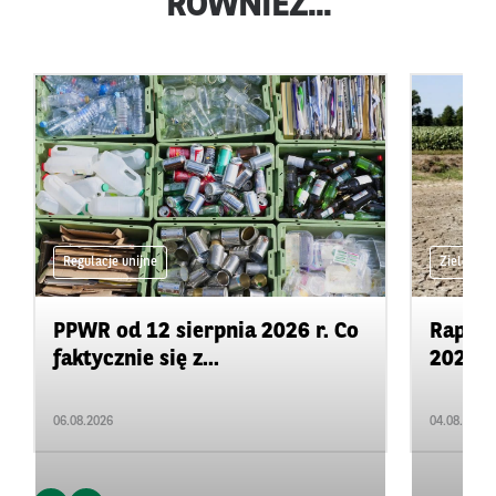
RÓWNIEŻ...
Regulacje unijne
Zielone 
PPWR od 12 sierpnia 2026 r. Co
Rapor
faktycznie się z...
2026: 
06.08.2026
04.08.2026