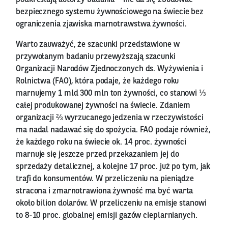
podkreślają autorzy badania – nie da się zbudować
bezpiecznego systemu żywnościowego na świecie bez
ograniczenia zjawiska marnotrawstwa żywności.
Warto zauważyć, że szacunki przedstawione w
przywołanym badaniu przewyższają szacunki
Organizacji Narodów Zjednoczonych ds. Wyżywienia i
Rolnictwa (FAO), która podaje, że każdego roku
marnujemy 1 mld 300 mln ton żywności, co stanowi ⅓
całej produkowanej żywności na świecie. Zdaniem
organizacji ⅔ wyrzucanego jedzenia w rzeczywistości
ma nadal nadawać się do spożycia. FAO podaje również,
że każdego roku na świecie ok. 14 proc. żywności
marnuje się jeszcze przed przekazaniem jej do
sprzedaży detalicznej, a kolejne 17 proc. już po tym, jak
trafi do konsumentów. W przeliczeniu na pieniądze
stracona i zmarnotrawiona żywność ma być warta
około bilion dolarów. W przeliczeniu na emisje stanowi
to 8-10 proc. globalnej emisji gazów cieplarnianych.