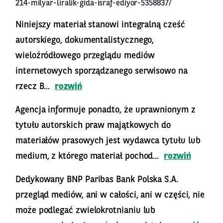
214-milyar-liralik-gida-israf-ediyor-5358837/
Niniejszy materiał stanowi integralną cześć
autorskiego, dokumentalistycznego,
wieloźródłowego przeglądu mediów
internetowych sporządzanego serwisowo na
rzecz B...
rozwiń
Agencja informuje ponadto, że uprawnionym z
tytułu autorskich praw majątkowych do
materiałów prasowych jest wydawca tytułu lub
medium, z którego materiał pochod...
rozwiń
Dedykowany BNP Paribas Bank Polska S.A.
przegląd mediów, ani w całości, ani w części, nie
może podlegać zwielokrotnianiu lub