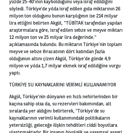
yüzde 25-40’ının kaybolduğunu veya israf edildiğini
söyledi. Türkiye’de yılda israf edilen gıda miktarının 26
milyon ton olduğunu bunun karşılığının ise 214 milyar
lira ettiğini belirten Akgül, “TÜBİTAK tarafından yapılan
araştırmalara göre, israf edilen sebze ve meyve miktarı
12 milyon ton ve 25 milyar lira değerinde.”
açıklamasında bulundu. Bu miktarın Türkiye’nin toplam
meyve ve sebze ihracatının dört katından fazla
olduğunun altını çizen Akgül, Türkiye’de günde 4,9
milyon ve yılda 1,7 milyar ekmek israf edildiğine vurgu
yaptı.
TÜRKİYE SU KAYNAKLARINI VERİMLİ KULLANAMIYOR
Akgül, Türkiye’nin dünyanın en hızlı nehirlerinden bir
kaçına sahip olsa da, su rezervleri bakımından, alt
sıralarda yer aldığını belirterek, “Türkiye’de su
kaynaklarının verimli kullanımındaki politikaların
yetersizliği, geleceğe ilişkin tehditleri ciddi boyutlara
ulaştırmaktadır. Bir insanın biyolojik ve yaşamsal asgari