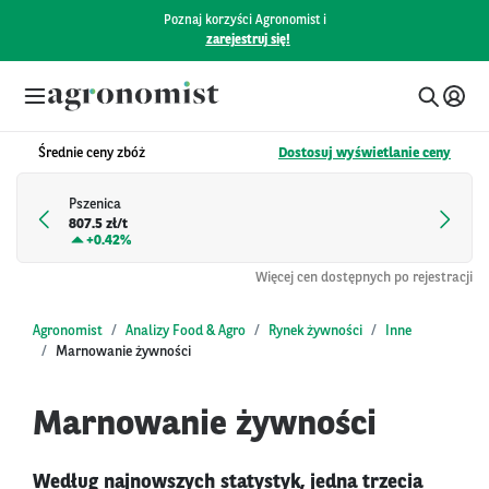
Poznaj korzyści Agronomist i
zarejestruj się!
Średnie ceny zbóż
Dostosuj wyświetlanie ceny
Pszenica
807.5 zł/t
+
0.42%
Więcej cen dostępnych po rejestracji
Agronomist
Analizy Food & Agro
Rynek żywności
Inne
Marnowanie żywności
Marnowanie żywności
Według najnowszych statystyk, jedna trzecia