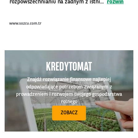
rozpowszechnianiu na żadnym z istni...
rozwiń
www.sozcu.com.tr
KREDYTOMAT
Znajdź rozwiązanie finansowe najlepiej
odpowiadające potrzebom związanym z
prowadzeniem i rozwojem twojego gospodarstwa
rolnego
ZOBACZ