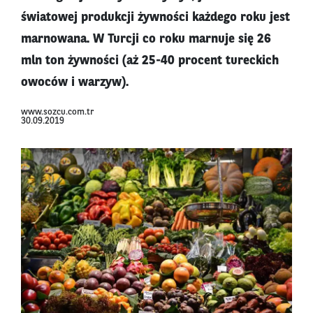
światowej produkcji żywności każdego roku jest
marnowana. W Turcji co roku marnuje się 26
mln ton żywności (aż 25-40 procent tureckich
owoców i warzyw).
www.sozcu.com.tr
30.09.2019