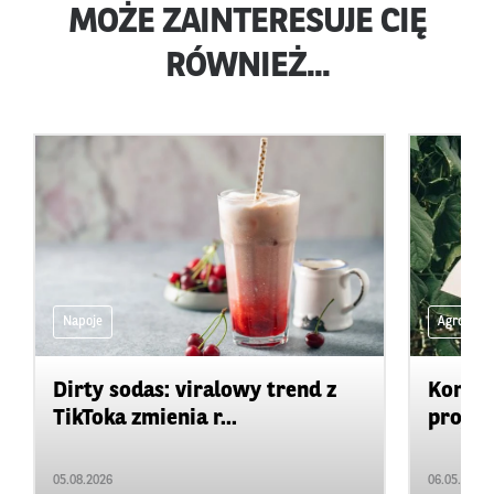
MOŻE ZAINTERESUJE CIĘ
RÓWNIEŻ...
Napoje
Agro na 
Dirty sodas: viralowy trend z
Konkur
TikToka zmienia r...
projek
05.08.2026
06.05.2026