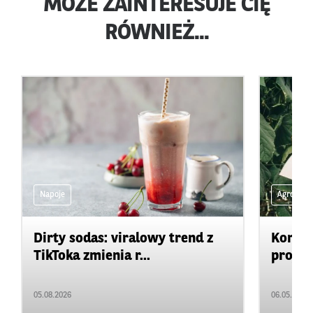
MOŻE ZAINTERESUJE CIĘ
RÓWNIEŻ...
Napoje
Agro na 
Dirty sodas: viralowy trend z
Konkur
TikToka zmienia r...
projek
05.08.2026
06.05.2026