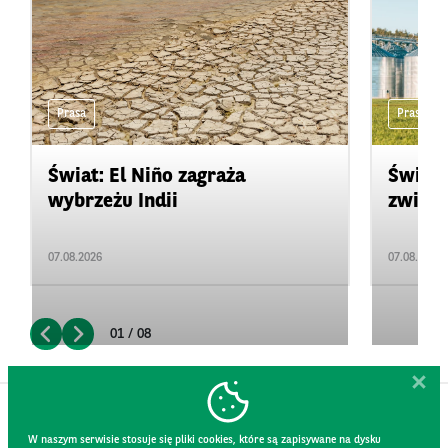
Prasa
Prasa
Świat: El Niño zagraża
Świat:
wybrzeżu Indii
zwięks
07.08.2026
07.08.2026
01 / 08
W naszym serwisie stosuje się pliki cookies, które są zapisywane na dysku