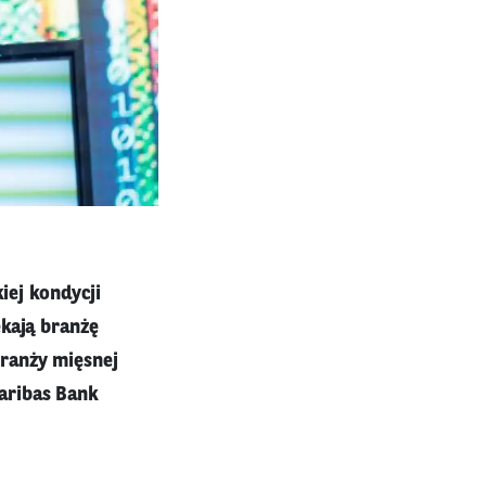
iej kondycji
ekają branżę
branży mięsnej
aribas Bank