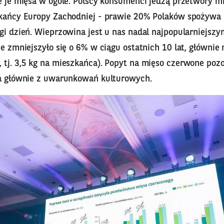
ie je mięsa w ogóle. Polscy konsumenci jedzą przetwory m
zkańcy Europy Zachodniej - prawie 20% Polaków spożywa
gi dzień. Wieprzowina jest u nas nadal najpopularniejsz
ie zmniejszyło się o 6% w ciągu ostatnich 10 lat, głównie
 tj. 3,5 kg na mieszkańca). Popyt na mięso czerwone poz
ka głównie z uwarunkowań kulturowych.