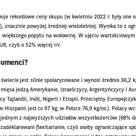
je rekordowe ceny skupu (w kwietniu 2022 r. były one 
), znacznie powyżej średniej wieloletniej. Wynika to z og
też większego popytu na wołowinę. W ujęciu wartościowym
R, czyli o 52% więcej r/r.
sumenci?
świecie jest silnie spolaryzowane i wynosi średnio 36,2 
 mięsa jedzą Amerykanie, Izraelczycy, Argentyńczycy i Aus
 Tajlandii, Indii, Nigerii i Etiopii. Przeciętny Europejcz
w Hiszpanii jest to 97 kg, w Polsce 76,9 kg/os.). Polacy wc
 jednym z najwyższych udziałów wszystkożerców (68% dek
zadeklarowani flexitarianie, czyli osoby ograniczające sp