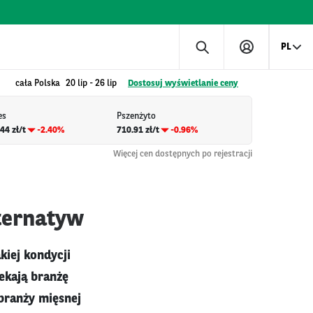
PL
cała Polska
20 lip
-
26 lip
Dostosuj wyświetlanie ceny
es
Pszenżyto
44 zł/t
-2.40%
710.91 zł/t
-0.96%
Więcej cen dostępnych po rejestracji
lternatyw
kiej kondycji
ekają branżę
branży mięsnej