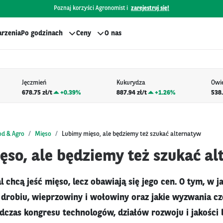
Poznaj korzyści Agronomist i
zarejestruj się!
rzenia
Po godzinach
Ceny
O nas
Jęczmień
Kukurydza
Owi
678.75 zł/t
+
0.39%
887.94 zł/t
+
1.26%
538.
od & Agro
Mięso
Lubimy mięso, ale będziemy też szukać alternatyw
ęso, ale będziemy też szukać a
 chcą jeść mięso, lecz obawiają się jego cen. O tym, w ja
k drobiu, wieprzowiny i wołowiny oraz jakie wyzwania cz
czas kongresu technologów, działów rozwoju i jakości 