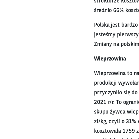
strukturze kosztó
średnio 66% koszt
Polska jest bardz
jesteśmy pierwsz
Zmiany na polskim
Wieprzowina
Wieprzowina to na
produkcji wywołan
przyczyniło się do
2021 r/r. To ogran
skupu żywca wiepr
zł/kg, czyli o 31%
kosztowała 1759 zł