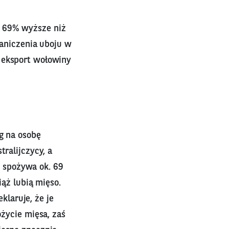
o 69% wyższe niż
raniczenia uboju w
 eksport wołowiny
kg na osobę
tralijczycy, a
yk spożywa ok. 69
iąż lubią mięso.
laruje, że je
ożycie mięsa, zaś