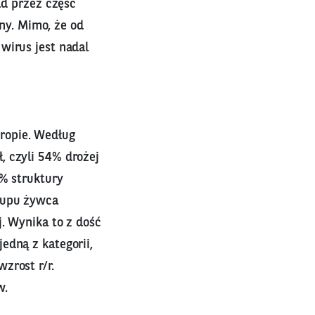
ad przez część
y. Mimo, że od
wirus jest nadal
ropie. Według
, czyli 54% drożej
5% struktury
skupu żywca
j. Wynika to z dość
edną z kategorii,
zrost r/r.
w.