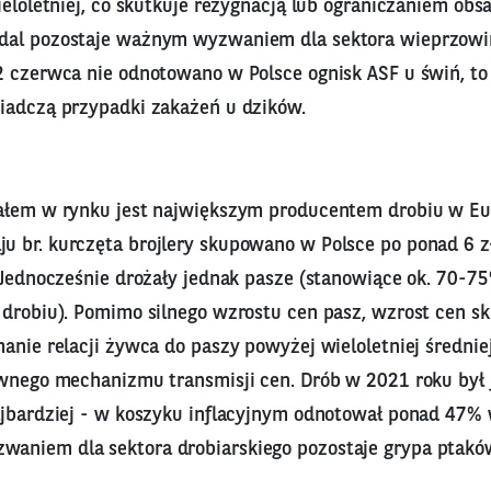
ieloletniej, co skutkuje rezygnacją lub ograniczaniem obs
dal pozostaje ważnym wyzwaniem dla sektora wieprzowin
2 czerwca nie odnotowano w Polsce ognisk ASF u świń, to 
iadczą przypadki zakażeń u dzików.
ałem w rynku jest największym producentem drobiu w Eu
 br. kurczęta brojlery skupowano w Polsce po ponad 6 zł
 Jednocześnie drożały jednak pasze (stanowiące ok. 70-7
 drobiu). Pomimo silnego wzrostu cen pasz, wzrost cen 
anie relacji żywca do paszy powyżej wieloletniej średnie
ywnego mechanizmu transmisji cen. Drób w 2021 roku był j
ajbardziej - w koszyku inflacyjnym odnotował ponad 47% w
niem dla sektora drobiarskiego pozostaje grypa ptakó