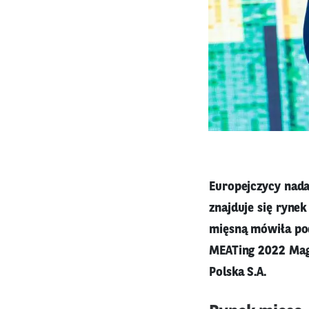
Europejczycy nadal
znajduje się ryne
mięsną mówiła pod
MEATing 2022 Mag
Polska S.A.