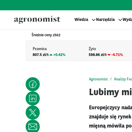
Wiedza
Narzędzia
Wyda
Średnie ceny zbóż
Pszenica
Żyto
807.5 zł/t
+
0.42%
598.86 zł/t
-4.71%
Agronomist
Analizy Fo
Lubimy mi
Europejczycy nadal
znajduje się ryne
mięsną mówiła pod