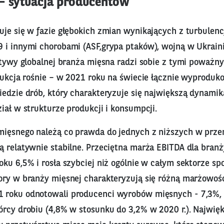
– sytuacja producentów
uje się w fazie głębokich zmian wynikających z turbulen
 i innymi chorobami (ASF,grypa ptaków), wojną w Ukraini
ektywy globalnej branża mięsna radzi sobie z tymi poważ
odukcja rośnie – w 2021 roku na świecie łącznie wyprodu
iedzie drób, który charakteryzuje się największą dynami
iał w strukturze produkcji i konsumpcji.
ięsnego należą co prawda do jednych z niższych w prze
ą relatywnie stabilne. Przeciętna marża EBITDA dla branż
oku 6,5% i rosła szybciej niż ogólnie w całym sektorze s
ory w branży mięsnej charakteryzują się różną marżowoś
 roku odnotowali producenci wyrobów mięsnych - 7,3%, 
órcy drobiu (4,8% w stosunku do 3,2% w 2020 r.). Najwię