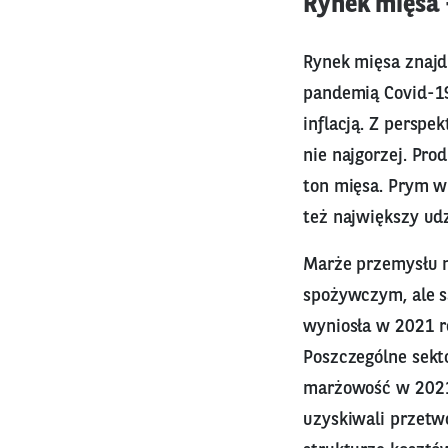
Rynek mięsa 
Rynek mięsa znajd
pandemią Covid-19
inflacją. Z persp
nie najgorzej. Pr
ton mięsa. Prym w
też największy udz
Marże przemysłu m
spożywczym, ale s
wyniosła w 2021 r
Poszczególne sekt
marżowość w 2021
uzyskiwali przetw