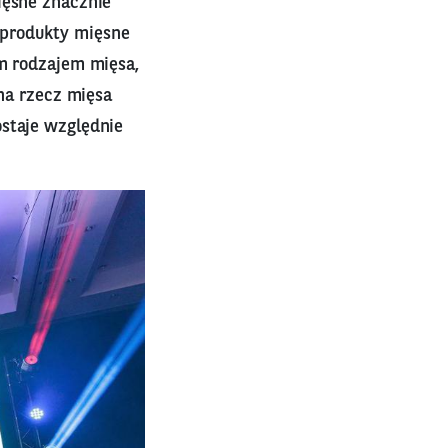
ięsne znacznie
 produkty mięsne
ym rodzajem mięsa,
 na rzecz mięsa
ostaje względnie