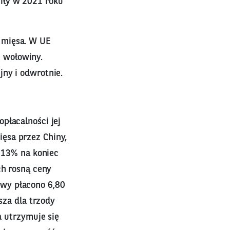
iły w 2021 roku
 mięsa. W UE
 wołowiny.
jny i odwrotnie.
płacalności jej
ęsa przez Chiny,
o 13% na koniec
ch rosną ceny
wy płacono 6,80
sza dla trzody
a utrzymuje się