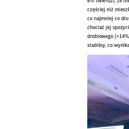
8% twierdzi, że n
częściej niż mies
co najmniej co dru
chociaż jej spożyc
drobiowego (+14%,
stabilny, co wyni