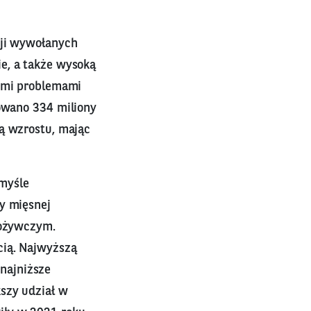
cji wywołanych
e, a także wysoką
nymi problemami
kowano 334 miliony
ką wzrostu, mając
myśle
y mięsnej
pożywczym.
cią. Najwyższą
najniższe
kszy udział w