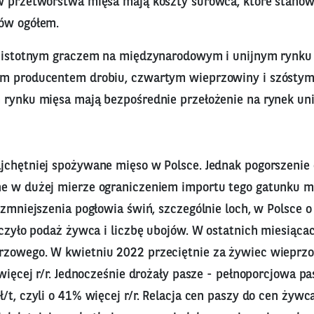
w przetwórstwa mięsa mają koszty surowca, które stanow
ów ogółem.
o istotnym graczem na międzynarodowym i unijnym rynku
ym producentem drobiu, czwartym wieprzowiny i szóstym
 rynku mięsa mają bezpośrednie przełożenie na rynek uni
jchętniej spożywane mięso w Polsce. Jednak pogorszenie o
e w dużej mierze ograniczeniem importu tego gatunku mi
 zmniejszenia pogłowia świń, szczególnie loch, w Polsce 
iczyło podaż żywca i liczbę ubojów. W ostatnich miesiąca
zowego. W kwietniu 2022 przeciętnie za żywiec wieprzo
 więcej r/r. Jednocześnie drożały pasze - pełnoporcjowa pa
/t, czyli o 41% więcej r/r. Relacja cen paszy do cen żywc