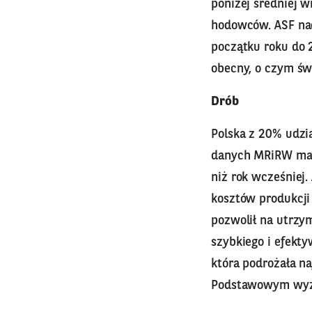
poniżej średniej w
hodowców. ASF na
początku roku do 
obecny, o czym św
Drób
Polska z 20% udzi
danych MRiRW maju
niż rok wcześniej.
kosztów produkcji
pozwolił na utrzym
szybkiego i efekt
która podrożała n
Podstawowym wyzwa