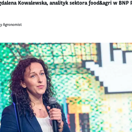
dalena Kowalewska, analityk sektora food&agri w BNP 
my Agronomist