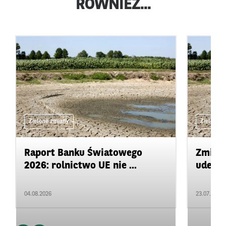
RÓWNIEŻ...
Zielone zmiany
Zielone 
Raport Banku Światowego
Zmiany
2026: rolnictwo UE nie ...
uderza
04.08.2026
23.07.2026