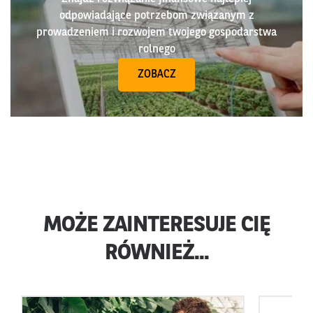
odpowiadające potrzebom związanym z
prowadzeniem i rozwojem twojego gospodarstwa
rolnego
ZOBACZ
MOŻE ZAINTERESUJE CIĘ
RÓWNIEŻ...