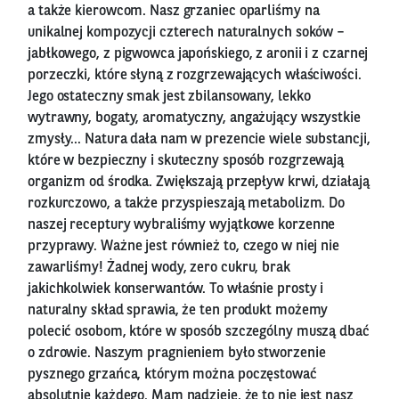
a także kierowcom. Nasz grzaniec oparliśmy na
unikalnej kompozycji czterech naturalnych soków –
jabłkowego, z pigwowca japońskiego, z aronii i z czarnej
porzeczki, które słyną z rozgrzewających właściwości.
Jego ostateczny smak jest zbilansowany, lekko
wytrawny, bogaty, aromatyczny, angażujący wszystkie
zmysły... Natura dała nam w prezencie wiele substancji,
które w bezpieczny i skuteczny sposób rozgrzewają
organizm od środka. Zwiększają przepływ krwi, działają
rozkurczowo, a także przyspieszają metabolizm. Do
naszej receptury wybraliśmy wyjątkowe korzenne
przyprawy. Ważne jest również to, czego w niej nie
zawarliśmy! Żadnej wody, zero cukru, brak
jakichkolwiek konserwantów. To właśnie prosty i
naturalny skład sprawia, że ten produkt możemy
polecić osobom, które w sposób szczególny muszą dbać
o zdrowie. Naszym pragnieniem było stworzenie
pysznego grzańca, którym można poczęstować
absolutnie każdego. Mam nadzieję, że to nie jest nasz