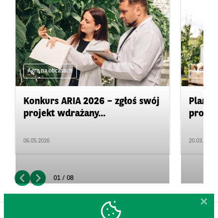
Agro na obcasach
Agro na 
Konkurs ARIA 2026 – zgłoś swój
Plan d
projekt wdrażany...
promow
06.05.2026
20.03.2026
01 / 08