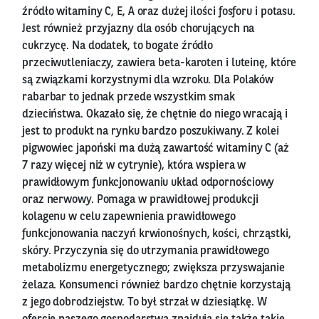
źródło witaminy C, E, A oraz dużej ilości fosforu i potasu.
Jest również przyjazny dla osób chorujących na
cukrzycę. Na dodatek, to bogate źródło
przeciwutleniaczy, zawiera beta-karoten i luteinę, które
są związkami korzystnymi dla wzroku. Dla Polaków
rabarbar to jednak przede wszystkim smak
dzieciństwa. Okazało się, że chętnie do niego wracają i
jest to produkt na rynku bardzo poszukiwany. Z kolei
pigwowiec japoński ma dużą zawartość witaminy C (aż
7 razy więcej niż w cytrynie), która wspiera w
prawidłowym funkcjonowaniu układ odpornościowy
oraz nerwowy. Pomaga w prawidłowej produkcji
kolagenu w celu zapewnienia prawidłowego
funkcjonowania naczyń krwionośnych, kości, chrząstki,
skóry. Przyczynia się do utrzymania prawidłowego
metabolizmu energetycznego; zwiększa przyswajanie
żelaza. Konsumenci również bardzo chętnie korzystają
z jego dobrodziejstw. To był strzał w dziesiątkę. W