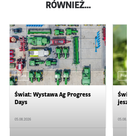
RÓWNIEŻ...
Prasa
Prasa
Świat: Wystawa Ag Progress
Świat
Days
jeszcz
05.08.2026
05.08.2026