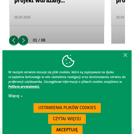
projekt wdrażany...
promow
06.05.2026
20.03.2026
01 / 08
W naszym serwisie stosuje się pliki cookies, które są zapisywane na dysku
urządzenia końcowego w celu ułatwienia nawigacji oraz dostosowania serwisu do
preferencji użytkownika. Szczegółowe informacje o plikach cookies znajdziesz w
Polityce prywatności.
KONTAKT
Więcej
REGULAMIN STRONY
POLITYKA PRYWATNOŚCI
USTAWIENIA PLIKÓW COOKIES
RODO
BEZPIECZEŃSTWO
CZYTAJ WIĘCEJ
AKCEPTUJĘ