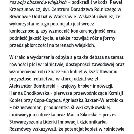
rozwoju obszarów wiejskich –
podkreślił w Łodzi Paweł
Krzeczunowicz, dyr. Centrum Doradztwa Rolniczego w
Brwinowie Oddział w Warszawie. Wskazał również, że
wykorzystanie tego potencjału jest wręcz
koniecznością, aby wzmocnić konkurencyjność oraz
podnieść jakość życia, a także rozwijać różne formy
przedsiębiorczości na terenach wiejskich.
W trakcie wydarzenia odbyła się także debata na temat
równości płci w rolnictwie, dostępności zawodowej oraz
wzmocnienia roli i znaczenia kobiet w kształtowaniu
przyszłości rolnictwa, w której udział wzięli:
Aleksander Bomberski – krajowy broker innowacji,
Hanna Chodkowska - pierwsza przewodnicząca Komisji
Kobiet przy Copa-Cogeca, Agnieszka Baxter-Wierzbicka
– bizneswoman, producentka śliwki szydłowskiej,
innowacyjna rolniczka oraz Maria Sikorska – prezes
Stowarzyszenia Liderki Innowacji, dziennikarka.
Rozmówcy wskazywali, że potencjał kobiet w rolnictwie