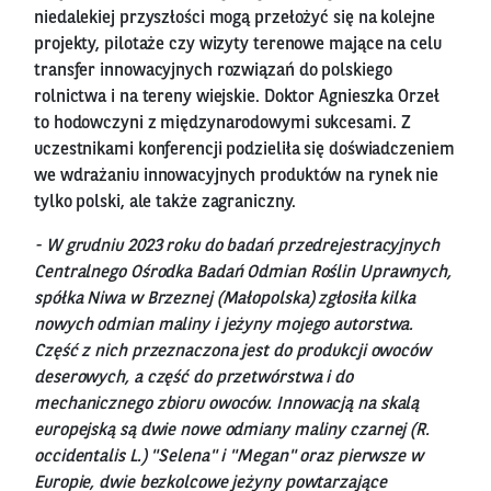
niedalekiej przyszłości mogą przełożyć się na kolejne
projekty, pilotaże czy wizyty terenowe mające na celu
transfer innowacyjnych rozwiązań do polskiego
rolnictwa i na tereny wiejskie. Doktor Agnieszka Orzeł
to hodowczyni z międzynarodowymi sukcesami. Z
uczestnikami konferencji podzieliła się doświadczeniem
we wdrażaniu innowacyjnych produktów na rynek nie
tylko polski, ale także zagraniczny.
- W grudniu 2023 roku do badań przedrejestracyjnych
Centralnego Ośrodka Badań Odmian Roślin Uprawnych,
spółka Niwa w Brzeznej (Małopolska) zgłosiła kilka
nowych odmian maliny i jeżyny mojego autorstwa.
Część z nich przeznaczona jest do produkcji owoców
deserowych, a część do przetwórstwa i do
mechanicznego zbioru owoców. Innowacją na skalą
europejską są dwie nowe odmiany maliny czarnej (R.
occidentalis L.) "Selena" i "Megan" oraz pierwsze w
Europie, dwie bezkolcowe jeżyny powtarzające