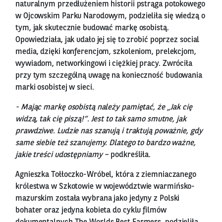
naturalnym przedłużeniem historii pstrąga potokowego
w Ojcowskim Parku Narodowym, podzieliła się wiedzą o
tym, jak skutecznie budować markę osobistą.
Opowiedziała, jak udało jej się to zrobić poprzez social
media, dzięki konferencjom, szkoleniom, prelekcjom,
wywiadom, networkingowi i ciężkiej pracy. Zwróciła
przy tym szczególną uwagę na konieczność budowania
marki osobistej w sieci.
- Mając markę osobistą należy pamiętać, że „Jak cię
widzą, tak cię piszą!”. Jest to tak samo smutne, jak
prawdziwe. Ludzie nas szanują i traktują poważnie, gdy
same siebie też szanujemy. Dlatego to bardzo ważne,
jakie treści udostępniamy –
podkreśliła.
Agnieszka Tołłoczko-Wróbel, która z ziemniaczanego
królestwa w Szkotowie w województwie warmińsko-
mazurskim została wybrana jako jedyny z Polski
bohater oraz jedyna kobieta do cyklu filmów