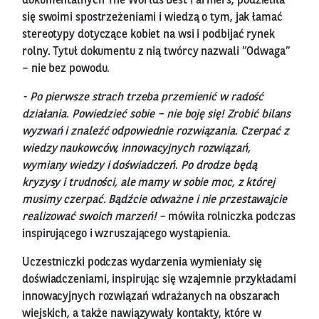
dokumentalnych The Worlds Best Farmers, podzieliła
się swoimi spostrzeżeniami i wiedzą o tym, jak łamać
stereotypy dotyczące kobiet na wsi i podbijać rynek
rolny. Tytuł dokumentu z nią twórcy nazwali ”Odwaga”
– nie bez powodu.
- Po pierwsze strach trzeba przemienić w radość
działania. Powiedzieć sobie – nie boję się! Zrobić bilans
wyzwań i znaleźć odpowiednie rozwiązania. Czerpać z
wiedzy naukowców, innowacyjnych rozwiązań,
wymiany wiedzy i doświadczeń. Po drodze będą
kryzysy i trudności, ale mamy w sobie moc, z której
musimy czerpać. Bądźcie odważne i nie przestawajcie
realizować swoich marzeń! –
mówiła rolniczka podczas
inspirującego i wzruszającego wystąpienia.
Uczestniczki podczas wydarzenia wymieniały się
doświadczeniami, inspirując się wzajemnie przykładami
innowacyjnych rozwiązań wdrażanych na obszarach
wiejskich, a także nawiązywały kontakty, które w