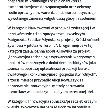
preparatu mikrobiologicznego o charakterze
osmoprotekcyjnym do wspomagania oraz ochrony
roślin uprawnych w warunkach stresu osmotycznego
wywołanego zmienną wilgotnością gleby i zasoleniem.
W kategorii: Naukowczyni w produkcji zwierzęcej i w
przetwórstwie rolno-spożywczym, zwyciężyła
Małgorzata Szultka-Młyńska za projekt „Krótki Łańcuch
Żywności – pilotaż w Toruniu”. Drugie miejsce w tej
kategorii zajęła Joanna Kobus-Cisowska za projekt:
„Innowacyjna technologia wytwarzania warzywnych
produktów mrożonych z dodatkiem probiotyków jako
szansa na poprawę opłacalności produkcji buraka
ćwikłowego i konkurencyjności gospodarstw rolnych”.
Trzecie miejsce przypadło Alicji Kowalczyk za
opracowanie innowacyjnej metody sortowania
plemników w celu otrzymania bydła określonej płci.
W kategorii: Innowacyjna rolniczka/przedsiębiorczyni
wiejska zwyciężyła Barbara Majoch za introdukcję