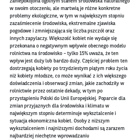
zaniepokojona ogólnym stanem środowiska naturalnego
w swoim otoczeniu, ale martwią je różne konkretne
problemy ekologiczne, w tym w największym stopniu
zazaśmiecenie środowiska, ekstremalne zjawiska
pogodowe i zmniejszająca się liczba pszczół oraz
innych zapylaczy. Większość kobiet nie wydaje się
przekonana o negatywnym wpływie obecnego modelu
rolnictwa na środowisko – tylko 15% uważa, że ten
wpływ jest duży lub bardzo duży. Częściej problem ten
dostrzegają kobiety po trzydziestym piątym roku życia
niż kobiety młodsze, co może wynikać z ich większego
doświadczenia i obserwacji zmian, jakie zachodziły w
rolnictwie przez ostatnie dekady, w tym po
przystąpieniu Polski do Unii Europejskiej. Poparcie dla
zmian przyjaznych dla środowiska i klimatu w
największym stopniu determinuje wyksztalcenie i
sytuacja ekonomiczna kobiet. Osoby z niższym
wyksztalceniem i najniższymi dochodami są zarazem
najbardziej niechętne wprowadzaniu