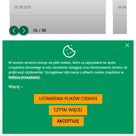
05.08.2026
04.08.2026
01 / 08
W naszym serwisie stosuje się pliki cookies, które są zapisywane na dysku
urządzenia końcowego w celu ułatwienia nawigacji oraz dostosowania serwisu do
preferencji użytkownika. Szczegółowe informacje o plikach cookies znajdziesz w
Polityce prywatności.
KONTAKT
Więcej
REGULAMIN STRONY
POLITYKA PRYWATNOŚCI
USTAWIENIA PLIKÓW COOKIES
RODO
BEZPIECZEŃSTWO
CZYTAJ WIĘCEJ
AKCEPTUJĘ
Created by
300.codes