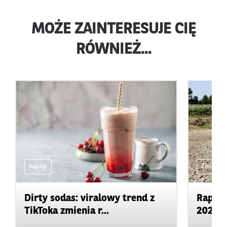
MOŻE ZAINTERESUJE CIĘ
RÓWNIEŻ...
Napoje
Zielone 
Dirty sodas: viralowy trend z
Rapor
TikToka zmienia r...
2026: 