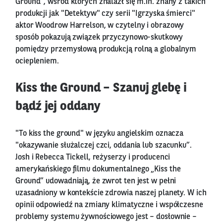
Ground”, wśród których znalazł się m.in. znany z takich
produkcji jak "Detektyw" czy serii "Igrzyska śmierci"
aktor Woodrow Harrelson, w czytelny i obrazowy
sposób pokazują związek przyczynowo-skutkowy
pomiędzy przemysłową produkcją rolną a globalnym
ociepleniem.
Kiss the Ground – Szanuj glebę i
bądź jej oddany
"To kiss the ground" w języku angielskim oznacza
"okazywanie służalczej czci, oddania lub szacunku”.
Josh i Rebecca Tickell, reżyserzy i producenci
amerykańskiego filmu dokumentalnego „Kiss the
Ground” udowadniają, że zwrot ten jest w pełni
uzasadniony w kontekście zdrowia naszej planety. W ich
opinii odpowiedź na zmiany klimatyczne i współczesne
problemy systemu żywnościowego jest – dosłownie –