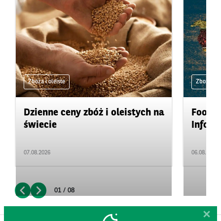
Zboża i oleiste
Zboża i ol
Dzienne ceny zbóż i oleistych na
Food&A
świecie
Inform
07.08.2026
06.08.2026
01 / 08