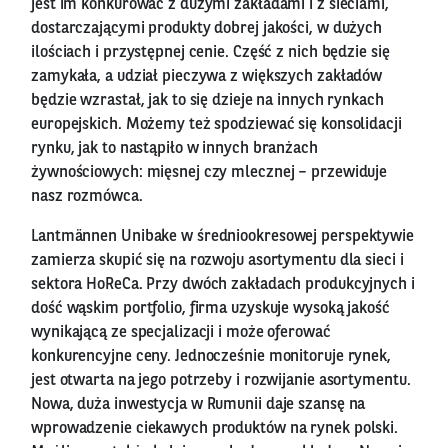
jest im konkurować z dużymi zakładami i z sieciami,
dostarczającymi produkty dobrej jakości, w dużych
ilościach i przystępnej cenie. Część z nich będzie się
zamykała, a udział pieczywa z większych zakładów
będzie wzrastał, jak to się dzieje na innych rynkach
europejskich. Możemy też spodziewać się konsolidacji
rynku, jak to nastąpiło w innych branżach
żywnościowych: mięsnej czy mlecznej – przewiduje
nasz rozmówca.
Lantmännen Unibake w średniookresowej perspektywie
zamierza skupić się na rozwoju asortymentu dla sieci i
sektora HoReCa. Przy dwóch zakładach produkcyjnych i
dość wąskim portfolio, firma uzyskuje wysoką jakość
wynikającą ze specjalizacji i może oferować
konkurencyjne ceny. Jednocześnie monitoruje rynek,
jest otwarta na jego potrzeby i rozwijanie asortymentu.
Nowa, duża inwestycja w Rumunii daje szansę na
wprowadzenie ciekawych produktów na rynek polski.