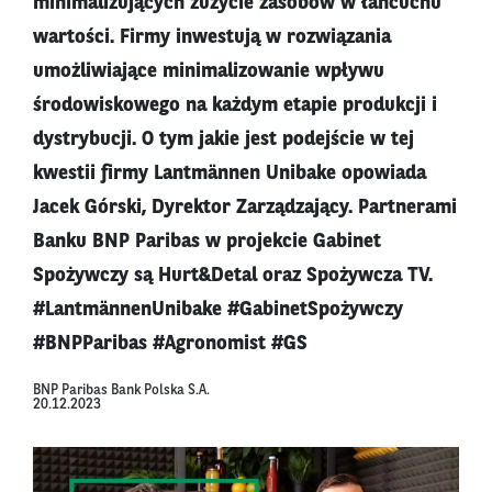
minimalizujących zużycie zasobów w łańcuchu
wartości. Firmy inwestują w rozwiązania
umożliwiające minimalizowanie wpływu
środowiskowego na każdym etapie produkcji i
dystrybucji. O tym jakie jest podejście w tej
kwestii firmy Lantmännen Unibake opowiada
Jacek Górski, Dyrektor Zarządzający. Partnerami
Banku BNP Paribas w projekcie Gabinet
Spożywczy są Hurt&Detal oraz Spożywcza TV.
#LantmännenUnibake #GabinetSpożywczy
#BNPParibas #Agronomist #GS
BNP Paribas Bank Polska S.A.
20.12.2023