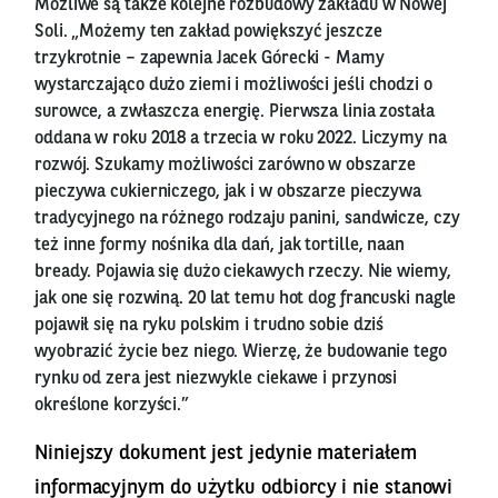
Możliwe są także kolejne rozbudowy zakładu w Nowej
Soli. „Możemy ten zakład powiększyć jeszcze
trzykrotnie – zapewnia Jacek Górecki - Mamy
wystarczająco dużo ziemi i możliwości jeśli chodzi o
surowce, a zwłaszcza energię. Pierwsza linia została
oddana w roku 2018 a trzecia w roku 2022. Liczymy na
rozwój. Szukamy możliwości zarówno w obszarze
pieczywa cukierniczego, jak i w obszarze pieczywa
tradycyjnego na różnego rodzaju panini, sandwicze, czy
też inne formy nośnika dla dań, jak tortille, naan
bready. Pojawia się dużo ciekawych rzeczy. Nie wiemy,
jak one się rozwiną. 20 lat temu hot dog francuski nagle
pojawił się na ryku polskim i trudno sobie dziś
wyobrazić życie bez niego. Wierzę, że budowanie tego
rynku od zera jest niezwykle ciekawe i przynosi
określone korzyści.”
Niniejszy dokument jest jedynie materiałem
informacyjnym do użytku odbiorcy i nie stanowi