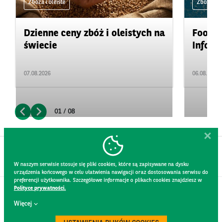
Zboża i oleiste
Zboża i ol
Dzienne ceny zbóż i oleistych na
Food&A
świecie
Inform
07.08.2026
06.08.2026
01 / 08
W naszym serwisie stosuje się pliki cookies, które są zapisywane na dysku
urządzenia końcowego w celu ułatwienia nawigacji oraz dostosowania serwisu do
preferencji użytkownika. Szczegółowe informacje o plikach cookies znajdziesz w
Polityce prywatności.
KONTAKT
Więcej
REGULAMIN STRONY
POLITYKA PRYWATNOŚCI