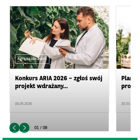
Agro na obcasach
Agro na 
Konkurs ARIA 2026 – zgłoś swój
Plan d
projekt wdrażany...
promow
06.05.2026
20.03.2026
01 / 08