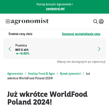
Poznaj korzyści Agronomist i
zarejestruj się!
Średnie ceny zbóż
Dostosuj wyświetlanie ceny
Pszenica
807.5 zł/t
+
0.42%
Więcej cen dostępnych po rejestracji
Agronomist
Analizy Food & Agro
Rynek żywności
Już
wkrótce WorldFood Poland 2024!
Już wkrótce WorldFood
Poland 2024!