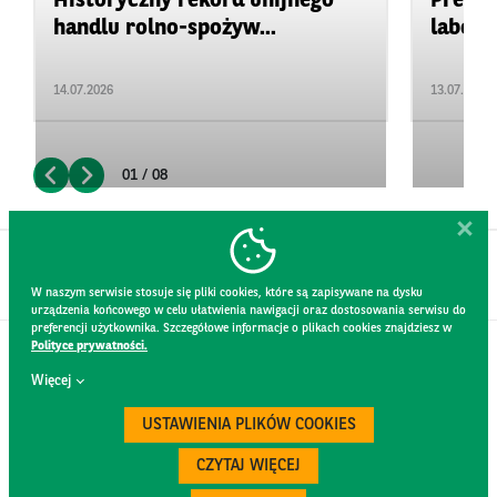
Historyczny rekord unijnego
Precyz
handlu rolno-spożyw...
labora
14.07.2026
13.07.2026
01 / 08
W naszym serwisie stosuje się pliki cookies, które są zapisywane na dysku
urządzenia końcowego w celu ułatwienia nawigacji oraz dostosowania serwisu do
preferencji użytkownika. Szczegółowe informacje o plikach cookies znajdziesz w
Polityce prywatności.
KONTAKT
Więcej
REGULAMIN STRONY
POLITYKA PRYWATNOŚCI
USTAWIENIA PLIKÓW COOKIES
RODO
BEZPIECZEŃSTWO
CZYTAJ WIĘCEJ