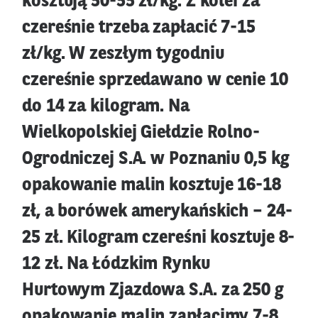
kosztują 50-55 zł/kg. Z kolei za
czereśnie trzeba zapłacić 7-15
zł/kg. W zeszłym tygodniu
czereśnie sprzedawano w cenie 10
do 14 za kilogram. Na
Wielkopolskiej Giełdzie Rolno-
Ogrodniczej S.A. w Poznaniu 0,5 kg
opakowanie malin kosztuje 16-18
zł, a borówek amerykańskich – 24-
25 zł. Kilogram czereśni kosztuje 8-
12 zł. Na Łódzkim Rynku
Hurtowym Zjazdowa S.A. za 250 g
opakowanie malin zapłacimy 7-8