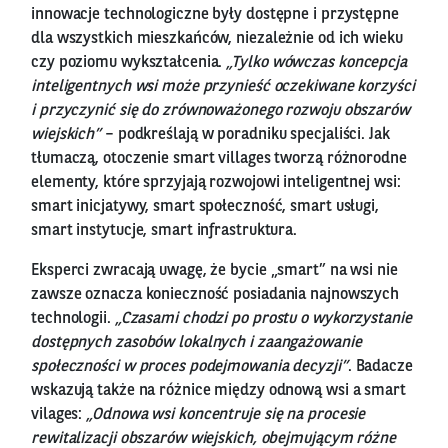
innowacje technologiczne były dostępne i przystępne
dla wszystkich mieszkańców, niezależnie od ich wieku
czy poziomu wykształcenia.
„Tylko wówczas koncepcja
inteligentnych wsi może przynieść oczekiwane korzyści
i przyczynić się do zrównoważonego rozwoju obszarów
wiejskich”
– podkreślają w poradniku specjaliści. Jak
tłumaczą, otoczenie smart villages tworzą różnorodne
elementy, które sprzyjają rozwojowi inteligentnej wsi:
smart inicjatywy, smart społeczność, smart usługi,
smart instytucje, smart infrastruktura.
Eksperci zwracają uwagę, że bycie „smart” na wsi nie
zawsze oznacza konieczność posiadania najnowszych
technologii.
„Czasami chodzi po prostu o wykorzystanie
dostępnych zasobów lokalnych i zaangażowanie
społeczności w proces podejmowania decyzji”
. Badacze
wskazują także na różnice między odnową wsi a smart
vilages:
„Odnowa wsi koncentruje się na procesie
rewitalizacji obszarów wiejskich, obejmującym różne