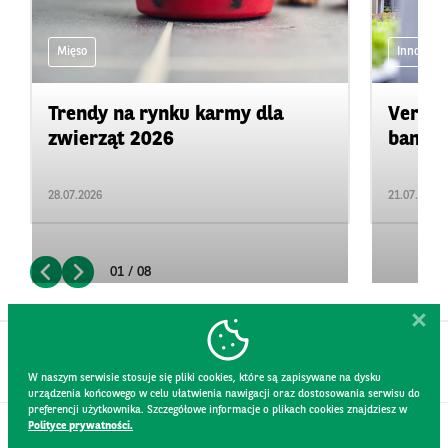
Mięso
Innowacje
Trendy na rynku karmy dla
Vertic
zwierząt 2026
bankru
28.07.2026
21.07.2026
01 / 08
W naszym serwisie stosuje się pliki cookies, które są zapisywane na dysku
urządzenia końcowego w celu ułatwienia nawigacji oraz dostosowania serwisu do
preferencji użytkownika. Szczegółowe informacje o plikach cookies znajdziesz w
Polityce prywatności.
KONTAKT