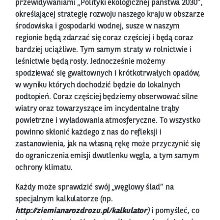
przewidywaniami „Polityki ekologicznej państwa 2030”,
określającej strategię rozwoju naszego kraju w obszarze
środowiska i gospodarki wodnej, susze w naszym
regionie będą zdarzać się coraz częściej i będą coraz
bardziej uciążliwe. Tym samym straty w rolnictwie i
leśnictwie będą rosły. Jednocześnie możemy
spodziewać się gwałtownych i krótkotrwałych opadów,
w wyniku których dochodzić będzie do lokalnych
podtopień. Coraz częściej będziemy obserwować silne
wiatry oraz towarzyszące im incydentalne trąby
powietrzne i wyładowania atmosferyczne. To wszystko
powinno skłonić każdego z nas do refleksji i
zastanowienia, jak na własną rękę może przyczynić się
do ograniczenia emisji dwutlenku węgla, a tym samym
ochrony klimatu.
Każdy może sprawdzić swój „węglowy ślad” na
specjalnym kalkulatorze (np.
http://ziemianarozdrozu.pl/kalkulator
)
i pomyśleć, co