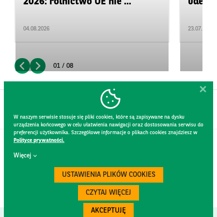
2026: rolnictwo UE nie ...
uderza
04.08.2026
23.07.2026
01 / 08
W naszym serwisie stosuje się pliki cookies, które są zapisywane na dysku
urządzenia końcowego w celu ułatwienia nawigacji oraz dostosowania serwisu do
preferencji użytkownika. Szczegółowe informacje o plikach cookies znajdziesz w
Polityce prywatności.
KONTAKT
Więcej
REGULAMIN STRONY
POLITYKA PRYWATNOŚCI
USTAWIENIA PLIKÓW COOKIES
RODO
BEZPIECZEŃSTWO
CZYTAJ WIĘCEJ
AKCEPTUJĘ