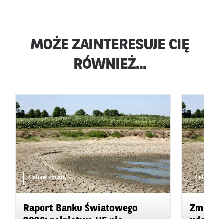
MOŻE ZAINTERESUJE CIĘ
RÓWNIEŻ...
Zielone zmiany
Zielone 
Raport Banku Światowego
Zmiany