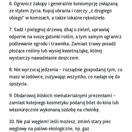
6. Ogranicz zakupy i generalnie konsumpcję związaną
ze stylem życia. Kupuj ubrania i rzeczy „z drugiego
obiegu” w komisach, a także lokalne rękodzieło.
7. Sadź i pielęgnuj drzewa, dbaj o zieleń, uprawiaj
odporne na suszę gatunki roślin, a tym samym ogranicz
podlewanie ogrodu i trawnika. Zamiast trawy posadź
płożące rośliny lub wysiej kwietną łąkę, której
wystarczy nawadnianie deszczem.
8. Nie wyrzucaj jedzenia – rozsądnie gospodaruj tym, co
masz w lodówce, zużywając wszystko, co nadaje się do
spożycia.
9. Obdarowuj bliskich niematerialnymi prezentami –
zamiast kolejnego kosmetyku podaruj bilet do kina lub
własnoręcznie wykonaną ozdobę na choinkę.
10. Nie pal węglem! Jeśli możesz, zmień stary piec
węglowy na paliwo ekologiczne, np. gaz.