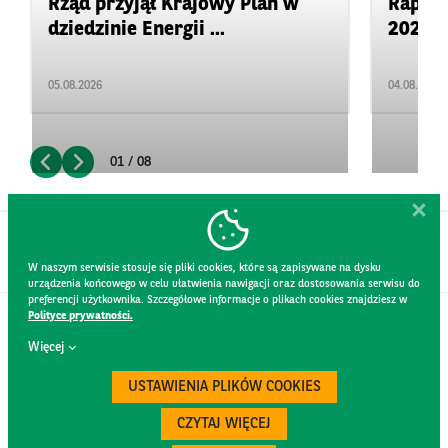
Rząd przyjął Krajowy Plan w
Rapor
dziedzinie Energii ...
2026: 
05.08.2026
04.08.2026
01 / 08
W naszym serwisie stosuje się pliki cookies, które są zapisywane na dysku
urządzenia końcowego w celu ułatwienia nawigacji oraz dostosowania serwisu do
preferencji użytkownika. Szczegółowe informacje o plikach cookies znajdziesz w
Polityce prywatności.
KONTAKT
Więcej
REGULAMIN STRONY
POLITYKA PRYWATNOŚCI
USTAWIENIA PLIKÓW COOKIES
RODO
BEZPIECZEŃSTWO
CZYTAJ WIĘCEJ