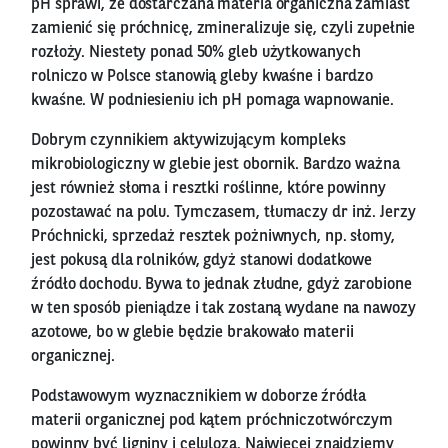
pH sprawi, że dostarczana materia organiczna zamiast
zamienić się próchnicę, zmineralizuje się, czyli zupełnie
rozłoży. Niestety ponad 50% gleb użytkowanych
rolniczo w Polsce stanowią gleby kwaśne i bardzo
kwaśne. W podniesieniu ich pH pomaga wapnowanie.
Dobrym czynnikiem aktywizującym kompleks
mikrobiologiczny w glebie jest obornik. Bardzo ważna
jest również słoma i resztki roślinne, które powinny
pozostawać na polu. Tymczasem, tłumaczy dr inż. Jerzy
Próchnicki, sprzedaż resztek pożniwnych, np. słomy,
jest pokusą dla rolników, gdyż stanowi dodatkowe
źródło dochodu. Bywa to jednak złudne, gdyż zarobione
w ten sposób pieniądze i tak zostaną wydane na nawozy
azotowe, bo w glebie będzie brakowało materii
organicznej.
Podstawowym wyznacznikiem w doborze źródła
materii organicznej pod kątem próchniczotwórczym
powinny być ligniny i celuloza. Najwięcej znajdziemy