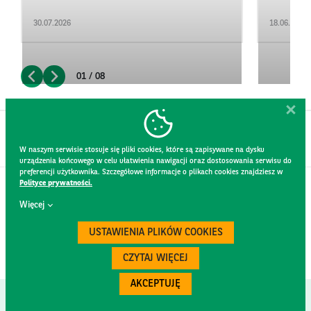
30.07.2026
18.06.2026
01 / 08
W naszym serwisie stosuje się pliki cookies, które są zapisywane na dysku
urządzenia końcowego w celu ułatwienia nawigacji oraz dostosowania serwisu do
preferencji użytkownika. Szczegółowe informacje o plikach cookies znajdziesz w
Polityce prywatności.
KONTAKT
Więcej
REGULAMIN STRONY
POLITYKA PRYWATNOŚCI
USTAWIENIA PLIKÓW COOKIES
RODO
BEZPIECZEŃSTWO
CZYTAJ WIĘCEJ
AKCEPTUJĘ
Created by
300.codes