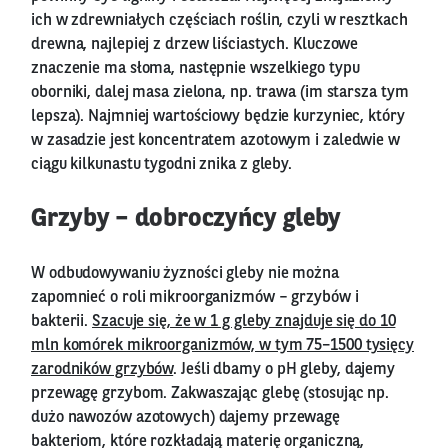
ich w zdrewniałych częściach roślin, czyli w resztkach
drewna, najlepiej z drzew liściastych. Kluczowe
znaczenie ma słoma, następnie wszelkiego typu
oborniki, dalej masa zielona, np. trawa (im starsza tym
lepsza). Najmniej wartościowy będzie kurzyniec, który
w zasadzie jest koncentratem azotowym i zaledwie w
ciągu kilkunastu tygodni znika z gleby.
Grzyby – dobroczyńcy gleby
W odbudowywaniu żyzności gleby nie można
zapomnieć o roli mikroorganizmów – grzybów i
bakterii.
Szacuje się, że w 1 g gleby znajduje się do 10
mln komórek mikroorganizmów, w tym 75−1500 tysięcy
zarodników grzybów
. Jeśli dbamy o pH gleby, dajemy
przewagę grzybom. Zakwaszając glebę (stosując np.
dużo nawozów azotowych) dajemy przewagę
bakteriom, które rozkładają materię organiczną,