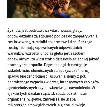
Żyzność jest podstawową właściwością gleby,
odpowiedzialną za zdolność podłoża do zaopatrywania
roślin w wodę, składniki pokarmowe i tlen. Bez tego
rośliny nie mają zapewnionych odpowiednich
warunków wzrostu. Chociaż gleba jest zasobem
odnawialnym, to w ostatnich dziesięcioleciach jej jakość
dramatycznie spadła. Degradacja gleb następuje
wskutek m.in. chemicznych zanieczyszczeń, erozji,
spadku bioróżnorodności, usuwania słomy z pól,
nadmiernego wypadu zwierząt, intensywnych zabiegów
agrotechnicznych czy niewłaściwego nawodnienia. W
efekcie tych działań i zjawisk spada udział materii
organicznej w glebie, zmniejsza się liczba
mikroorganizmów glebowych, a gleba jałowieje.