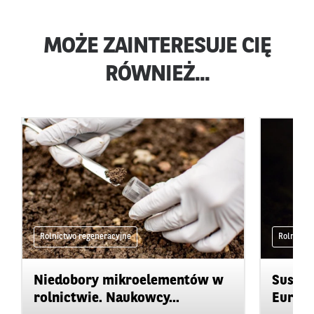
MOŻE ZAINTERESUJE CIĘ
RÓWNIEŻ...
Rolnictwo regeneracyjne
Rolnictwo
Niedobory mikroelementów w
Susza 
rolnictwie. Naukowcy...
Europy