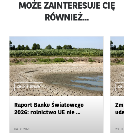
MOŻE ZAINTERESUJE CIĘ
RÓWNIEŻ...
Zielone zmiany
Zielone 
Raport Banku Światowego
Zmiany
2026: rolnictwo UE nie ...
uderza
04.08.2026
23.07.2026