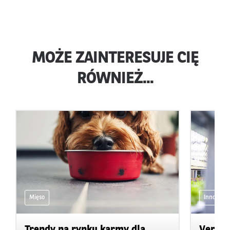
MOŻE ZAINTERESUJE CIĘ
RÓWNIEŻ...
Mięso
Innowacje
Trendy na rynku karmy dla
Vertic