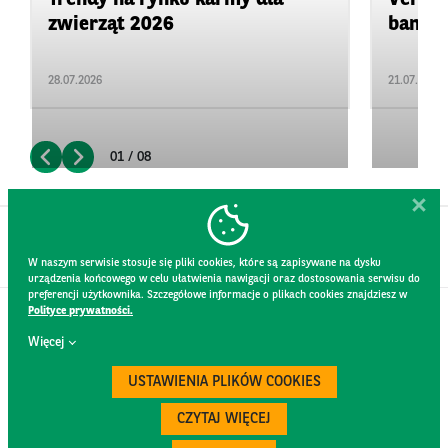
zwierząt 2026
bankru
28.07.2026
21.07.2026
01 / 08
W naszym serwisie stosuje się pliki cookies, które są zapisywane na dysku
urządzenia końcowego w celu ułatwienia nawigacji oraz dostosowania serwisu do
preferencji użytkownika. Szczegółowe informacje o plikach cookies znajdziesz w
Polityce prywatności.
KONTAKT
Więcej
REGULAMIN STRONY
POLITYKA PRYWATNOŚCI
USTAWIENIA PLIKÓW COOKIES
RODO
BEZPIECZEŃSTWO
CZYTAJ WIĘCEJ