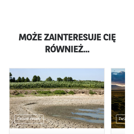
MOŻE ZAINTERESUJE CIĘ
RÓWNIEŻ...
Zielone zmiany
Zarządza