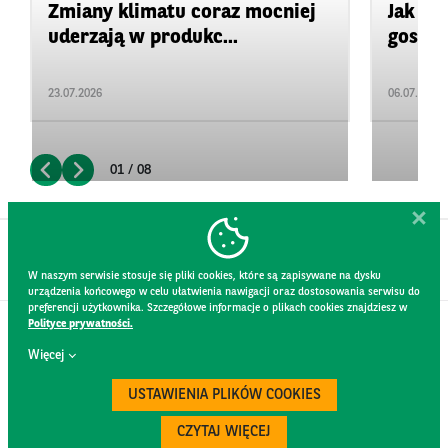
Zmiany klimatu coraz mocniej
Jak za
uderzają w produkc...
gospod
23.07.2026
06.07.2026
01 / 08
W naszym serwisie stosuje się pliki cookies, które są zapisywane na dysku
urządzenia końcowego w celu ułatwienia nawigacji oraz dostosowania serwisu do
preferencji użytkownika. Szczegółowe informacje o plikach cookies znajdziesz w
Polityce prywatności.
KONTAKT
Więcej
REGULAMIN STRONY
POLITYKA PRYWATNOŚCI
USTAWIENIA PLIKÓW COOKIES
RODO
BEZPIECZEŃSTWO
CZYTAJ WIĘCEJ