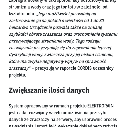
zaprogramowany w taki sposób, aby dostosowywać kąt
strumienia wody oraz jego tor lotu w zależności od
kształtu pola.
„Jego możliwości pozwalają na
zastosowanie go na polach o wielkości od 1 do 30
hektarów. Urządzenie pozwala także na zmianę
szybkości obrotu zraszacza oraz uruchomienie systemu
przerywającego strumienie wody. Tego rodzaju
rozwiązania przyczyniają się do zapewnienia lepszej
dystrybucji wody, zwłaszcza przy jej niskim ciśnieniu,
które ma zwykle negatywny wpływ na sprawność
zraszaczy”
– precyzują w raporcie CORDIS uczestnicy
projektu.
Zwiększanie ilości danych
System opracowany w ramach projektu ELEKTRORAIN
jest nadal rozwijany w celu umożliwienia przesyłu
danych ze zraszaczy na serwery, aby usprawnić proces
nawadniania i umożliwić wykazanie dokładnego zużycia