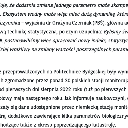
je, że dodatnia zmiana jednego parametru może skomp
sa. Ekosystem wodny może więc mieć dużą dynamikę, które
czynnika
– wyjaśnia dr Grażyna Czerniak (PBŚ), główna a
wą technikę statystyczną, po czym uzupełnia:
Byliśmy ś
, postanowiliśmy więc opracować nowy indeks, statystyc
dziej wrażliwy na zmiany wartości poszczególnych param
z przeprowadzonych na Politechnice Bydgoskiej były wyn
h zgromadzone przez ponad 30 polskich stacji monitoruj
od pierwszych dni sierpnia 2022 roku (tuż po pierwszych
połowy maja następnego roku. Jak informuje naukowczyni
zały się dane udostępnione przez niemiecką stację moni
drą, dodatkowo zawierające kilka parametrów biologicznyc
chodzące także z okresu poprzedzającego katastrofę.