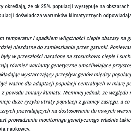
y określają, że ok 25% populacji występuje na obszarach 
pulacji doświadcza warunków klimatycznych odpowiadaj
 temperatur i spadkiem wilgotności ciepłe obszary na g
rdziej niezdatne do zamieszkania przez gatunki. Poniewa
 były w przeszłości narażone na stosunkowo ciepłe i such
ją również warianty genetyczne umożliwiające przystos
kładając wystarczający przepływ genów między populacj
yć ważne dla adaptacji populacji centralnych w miarę po
a z powodu zmiany klimatu. Niemniej jednak, ze względu
nieje duże ryzyko utraty populacji z granicy zasięgu, a co 
cznych pozwalających na dostosowanie do nowych warun
est prowadzenie monitoringu genetycznego właśnie taki
ją naukowcy.