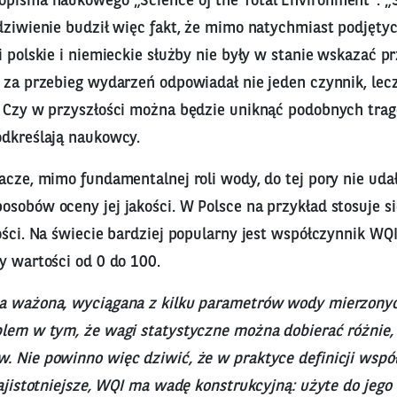
opisma naukowego „Science of the Total Environment”. „S
dziwienie budził więc fakt, że mimo natychmiast podjętyc
i polskie i niemieckie służby nie były w stanie wskazać p
e za przebieg wydarzeń odpowiadał nie jeden czynnik, lec
. Czy w przyszłości można będzie uniknąć podobnych tra
odkreślają naukowcy.
acze, mimo fundamentalnej roli wody, do tej pory nie ud
sobów oceny jej jakości. W Polsce na przykład stosuje si
ości. Na świecie bardziej popularny jest współczynnik WQ
y wartości od 0 do 100.
ia ważona, wyciągana z kilku parametrów wody mierzonyc
blem w tym, że wagi statystyczne można dobierać różnie,
. Nie powinno więc dziwić, że w praktyce definicji wspó
najistotniejsze, WQI ma wadę konstrukcyjną: użyte do jego