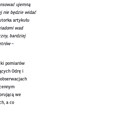
ensować ujemną
j nie będzie widać
utorka artykułu
wiadomi wad
zny, bardziej
etrów
–
iki pomiarów
ących Odrę i
 obserwacjach
, cennym
torującą we
h, a co