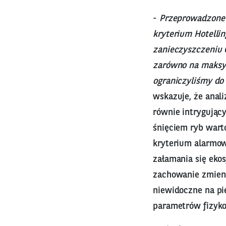
-
Przeprowadzone 
kryterium Hotelli
zanieczyszczeniu O
zarówno na maksym
ograniczyliśmy do
wskazuje, że anal
równie intrygujący
śnięciem ryb warto
kryterium alarmow
załamania się eko
zachowanie zmienn
niewidoczne na pi
parametrów fizyko