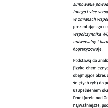
sumowanie powodu
innego i vice ver
w zmianach współ
prezentującego no
współczynnika WQI
uniwersalny i bar
doprecyzowuje.
Podstawą do anali
fizyko-chemicznyc
obejmujące okres 
śniętych ryb) do 
uzupełnieniem oka
Frankfurcie nad O
najważniejsze, po