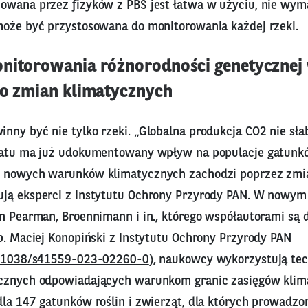
owana przez fizyków z PBŚ jest łatwa w użyciu, nie wy
może być przystosowana do monitorowania każdej rzeki.
nitorowania różnorodności genetycznej
do zmian klimatycznych
ny być nie tylko rzeki. „Globalna produkcja CO2 nie sła
matu ma już udokumentowany wpływ na populacje gatunk
o nowych warunków klimatycznych zachodzi poprzez zmi
ją eksperci z Instytutu Ochrony Przyrody PAN. W nowym
n Pearman, Broennimann i in., którego współautorami są 
b. Maciej Konopiński z Instytutu Ochrony Przyrody PAN
10.1038/s41559-023-02260-0
), naukowcy wykorzystują tec
icznych odpowiadających warunkom granic zasięgów klim
la 147 gatunków roślin i zwierząt, dla których prowadzo