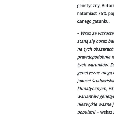
genetyczny. Autorz
natomiast 75% po
danego gatunku.
-
Wraz ze wzrostem
staną się coraz ba
na tych obszarach
prawdopodobnie ma
tych warunków. Za
genetyczne mogą b
jakości środowisk
klimatycznych, ist
wariantów genety
niezwykle ważne j
populacji
– wskazu