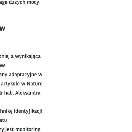
maga dużych mocy
 w
bnie, a wynikająca
ów.
any adaptacyjne w
 artykule w Nature
dr hab. Aleksandra
hnikę identyfikacji
atu
ny jest monitoring