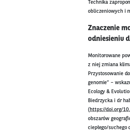
Technika zapropon
obliczeniowych i 
Znaczenie mo
odniesieniu 
Monitorowane powin
z niej zmiana kli
Przystosowanie d
genomie” – wskazu
Ecology & Evolutio
Biedrzycka i dr ha
(
https://doi.org/
obszarów geograf
ciepłego/suchego d