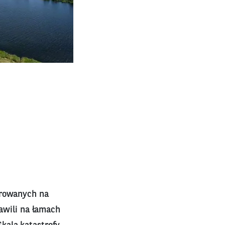
trowanych na
tawili na łamach