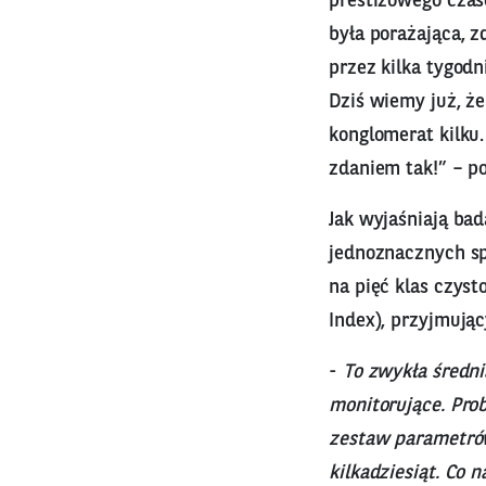
prestiżowego czas
była porażająca, z
przez kilka tygodn
Dziś wiemy już, ż
konglomerat kilku
zdaniem tak!” – p
Jak wyjaśniają bad
jednoznacznych spo
na pięć klas czyst
Index), przyjmując
-
To zwykła średn
monitorujące. Pro
zestaw parametrów
kilkadziesiąt. Co 