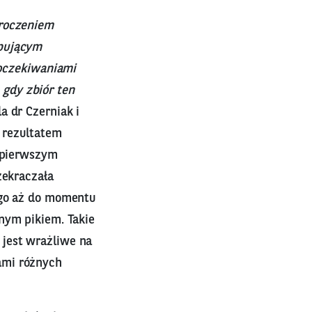
kroczeniem
ępującym
 oczekiwaniami
gdy zbiór ten
a dr Czerniak i
 rezultatem
d pierwszym
zekraczała
ego aż do momentu
nym pikiem. Takie
jest wrażliwe na
ami różnych