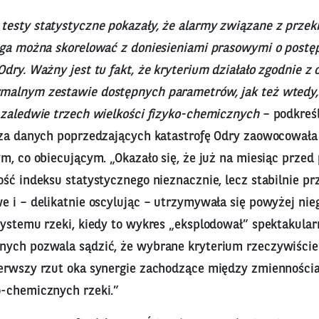
testy statystyczne pokazały, że alarmy związane z prze
nga można skorelować z doniesieniami prasowymi o post
dry. Ważny jest tu fakt, że kryterium działało zgodnie z
alnym zestawie dostępnych parametrów, jak też wtedy, 
 zaledwie trzech wielkości fizyko-chemicznych
– podkreśl
iza danych poprzedzających katastrofę Odry zaowocowała
m, co obiecującym. „Okazało się, że już na miesiąc prze
ść indeksu statystycznego nieznacznie, lecz stabilnie pr
e i – delikatnie oscylując – utrzymywała się powyżej ni
systemu rzeki, kiedy to wykres „eksplodował” spektakular
ych pozwala sądzić, że wybrane kryterium rzeczywiście 
erwszy rzut oka synergie zachodzące między zmienności
-chemicznych rzeki.”