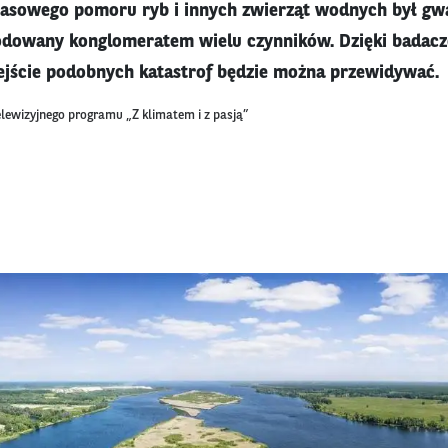
masowego pomoru ryb i innych zwierząt wodnych był gw
odowany konglomeratem wielu czynników. Dzięki badaczo
ejście podobnych katastrof będzie można przewidywać.
elewizyjnego programu „Z klimatem i z pasją”