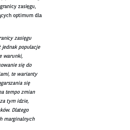
granicy zasięgu,
ących optimum dla
ranicy zasięgu
ż jednak populacje
e warunki,
owanie się do
ami, te warianty
garszania się
 na tempo zmian
za tym idzie,
ków. Dlatego
ch marginalnych