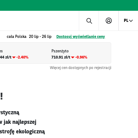
PL
cała Polska
20 lip
-
26 lip
Dostosuj wyświetlanie ceny
es
Pszenżyto
44 zł/t
-2.40%
710.91 zł/t
-0.96%
Więcej cen dostępnych po rejestracji
!
ystyczną
jak najlepszej
strofę ekologiczną