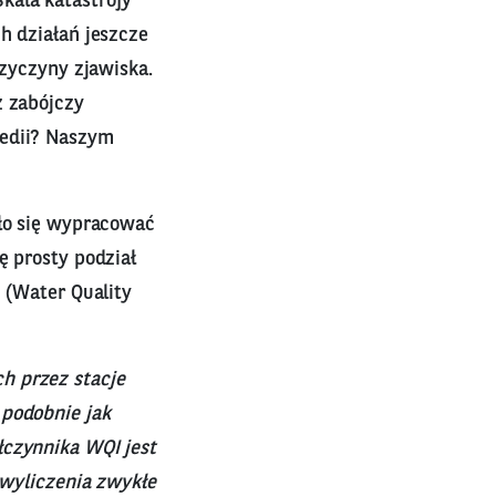
kala katastrofy
h działań jeszcze
rzyczyny zjawiska.
z zabójczy
gedii? Naszym
ało się wypracować
ę prosty podział
I (Water Quality
h przez stacje
 podobnie jak
łczynnika WQI jest
 wyliczenia zwykłe