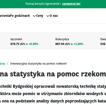
Poznaj korzyści Agronomist i
zarejestruj się!
rzenia
Po godzinach
Ceny
O nas
Jęczmień
Kukurydza
Owi
678.75 zł/t
+
0.39%
887.94 zł/t
+
1.26%
538.
iany
Innowacyjna statystyka na pomoc rzekom!
na statystyka na pomoc rzekom
chniki Bydgoskiej opracowali nowatorską technikę stat
 która może pomóc w utrzymaniu zbiorników wodnych w 
a ona na podstawie analizy danych poprzedzających kata