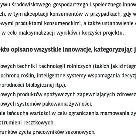
ywu środowiskowego, gospodarczego i społecznego innow
h, w tym akceptacji konsumentów w przypadkach, gdy wy
owymi produktami konsumenckimi, a także ustanowienie
i w celu maksymalizacji wyników i korzyści projektu.
tu opisano wszystkie innowacje, kategoryzując 
wych technik i technologii rolniczych (takich jak zinte
ochroną roślin, inteligentne systemy wspomagania decyzj
orodności biologicznej itp.).
owych produktów spożywczych zapewniających zdrowszą
nowych systemów pakowania żywności.
ie łańcucha wartości w celu ograniczenia marnowania ży
 strumieni resztkowych.
runków życia pracowników sezonowych.