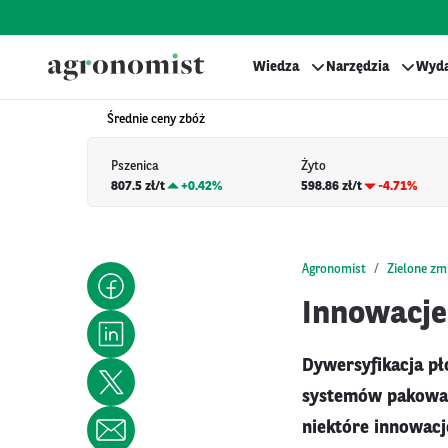
Wiedza
Narzędzia
Wyda
Średnie ceny zbóż
Pszenica
Żyto
807.5 zł/t
+
0.42%
598.86 zł/t
-4.71%
Agronomist
Zielone zm
Innowacje
Dywersyfikacja pł
systemów pakowani
niektóre innowacj