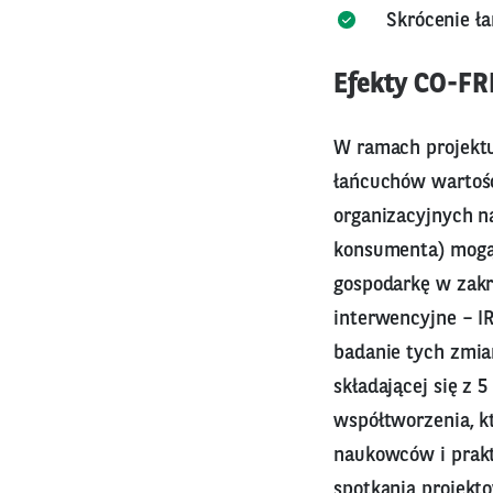
Skrócenie ł
Efekty CO-F
W ramach projektu
łańcuchów wartośc
organizacyjnych n
konsumenta) mogą 
gospodarkę w zakr
interwencyjne – IR
badanie tych zmia
składającej się z 
współtworzenia, k
naukowców i prakt
spotkania projekt