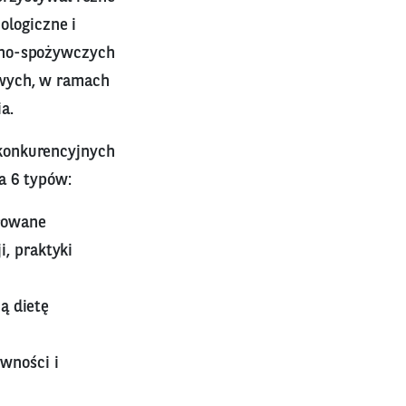
ologiczne i
lno-spożywczych
owych, w ramach
a.
konkurencyjnych
a 6 typów:
growane
i, praktyki
ą dietę
wności i