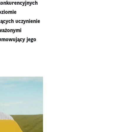
konkurencyjnych
oziomie
jących uczynienie
oważonymi
sumowujący jego