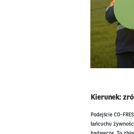
Kierunek: z
Podejście CO-FRES
łańcuchu żywności
badawcze. To zbio