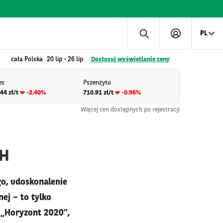
PL
cała Polska
20 lip
-
26 lip
Dostosuj wyświetlanie ceny
es
Pszenżyto
44 zł/t
-2.40%
710.91 zł/t
-0.96%
Więcej cen dostępnych po rejestracji
SH
o, udoskonalenie
ej – to tylko
 „Horyzont 2020”,