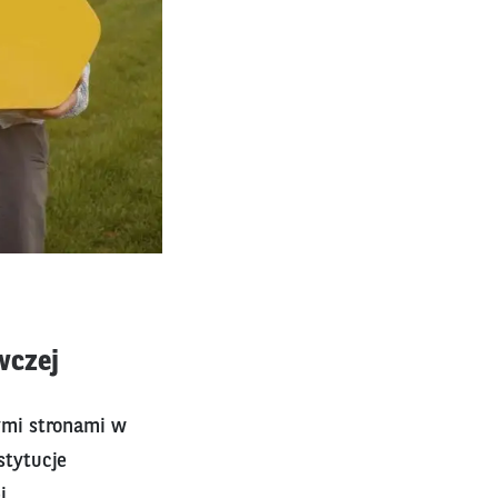
wczej
ymi stronami w
stytucje
j