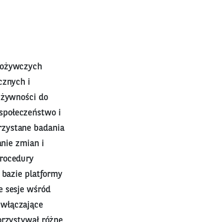
spożywczych
cznych i
 żywności do
społeczeństwo i
rzystane badania
anie zmian i
procedury
 bazie platformy
e sesje wśród
 włączające
orzystywał różne