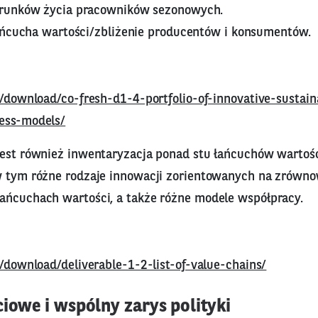
runków życia pracowników sezonowych.
ańcucha wartości/zbliżenie producentów i konsumentów.
u/download/co-fresh-d1-4-portfolio-of-innovative-sustai
ess-models/
jest również inwentaryzacja ponad stu łańcuchów wartości
w tym różne rodzaje innowacji zorientowanych na zrówn
ańcuchach wartości, a także różne modele współpracy.
u/download/deliverable-1-2-list-of-value-chains/
ciowe i wspólny zarys polityki