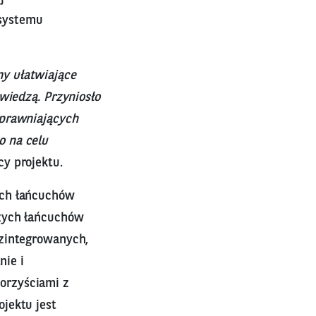
 systemu
y ułatwiające
wiedzą. Przyniosło
sprawniających
o na celu
cy projektu.
ych łańcuchów
czych łańcuchów
 zintegrowanych,
ie i
orzyściami z
jektu jest