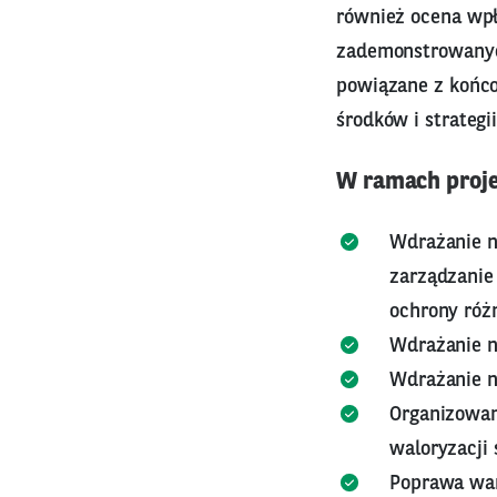
również ocena wpł
zademonstrowanyc
powiązane z końc
środków i strategi
W ramach projek
Wdrażanie no
zarządzanie 
ochrony różn
Wdrażanie n
Wdrażanie 
Organizowan
waloryzacji
Poprawa wa