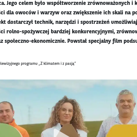
ńca. Jego celem było współtworzenie zrównoważonych i 
i dla owoców i warzyw oraz zwiększenie ich skali na p
kt dostarczył technik, narzędzi i spostrzeżeń umożliwia
ci rolno-spożywczej bardziej konkurencyjnymi, zrówn
z społeczno-ekonomicznie. Powstał specjalny film pod
elewizyjnego programu „Z klimatem i z pasją”