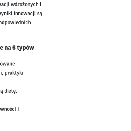
acji wdrożonych i
niki innowacji są
 odpowiednich
je na 6 typów
growane
i, praktyki
 dietę.
wności i