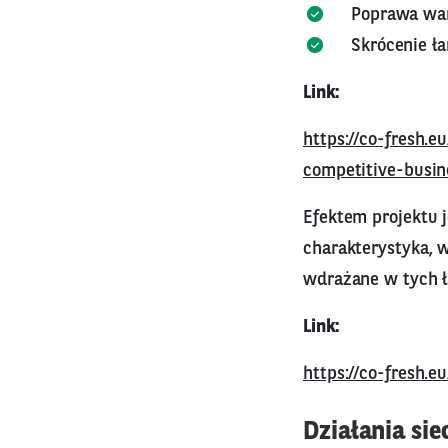
Poprawa wa
Skrócenie ł
Link:
https://co-fresh.e
competitive-busin
Efektem projektu 
charakterystyka, 
wdrażane w tych ł
Link:
https://co-fresh.e
Działania sie