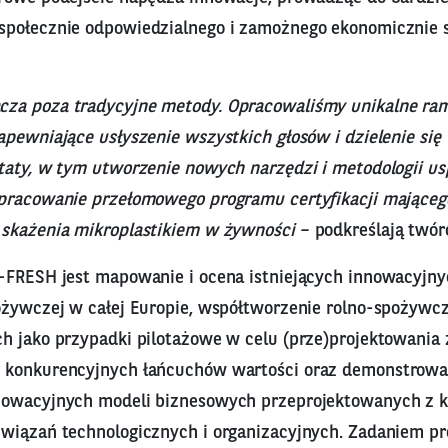
społecznie odpowiedzialnego i zamożnego ekonomicznie
za poza tradycyjne metody. Opracowaliśmy unikalne ram
pewniające usłyszenie wszystkich głosów i dzielenie się 
taty, w tym utworzenie nowych narzędzi i metodologii u
pracowanie przełomowego programu certyfikacji mająceg
skażenia mikroplastikiem w żywności
– podkreślają twór
-FRESH jest mapowanie i ocena istniejących innowacyjn
ożywczej w całej Europie, współtworzenie rolno-spożyw
h jako przypadki pilotażowe w celu (prze)projektowania
 konkurencyjnych łańcuchów wartości oraz demonstrowan
nowacyjnych modeli biznesowych przeprojektowanych z k
wiązań technologicznych i organizacyjnych. Zadaniem pro