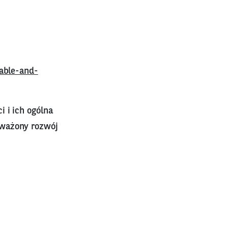
nable-and-
 i ich ogólna
oważony rozwój