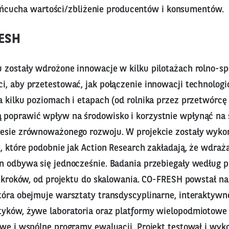
ańcucha wartości/zbliżenie producentów i konsumentów.
RESH
 zostały wdrożone innowacje w kilku pilotażach rolno-
i, aby przetestować, jak połączenie innowacji technologi
a kilku poziomach i etapach (od rolnika przez przetwórcę
poprawić wpływ na środowisko i korzystnie wpłynąć na 
esie zrównoważonego rozwoju. W projekcie zostały wyko
, które podobnie jak Action Research zakładają, że wdraż
n odbywa się jednocześnie. Badania przebiegały według 
5 kroków, od projektu do skalowania. CO-FRESH powstał na
tóra obejmuje warsztaty transdyscyplinarne, interaktywn
yków, żywe laboratoria oraz platformy wielopodmiotowe
owe i wspólne programy ewaluacji. Projekt testował i wyk