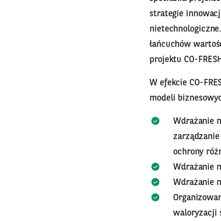
strategie innowacj
nietechnologiczne
łańcuchów wartośc
projektu CO-FRESH
W efekcie CO-FRES
modeli biznesowyc
Wdrażanie no
zarządzanie 
ochrony różn
Wdrażanie n
Wdrażanie 
Organizowan
waloryzacji