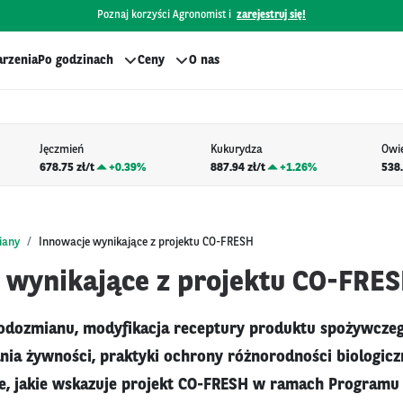
Poznaj korzyści Agronomist i
zarejestruj się!
rzenia
Po godzinach
Ceny
O nas
Jęczmień
Kukurydza
Owi
678.75 zł/t
+
0.39%
887.94 zł/t
+
1.26%
538.
iany
Innowacje wynikające z projektu CO-FRESH
 wynikające z projektu CO-FRE
odozmianu, modyfikacja receptury produktu spożywczeg
a żywności, praktyki ochrony różnorodności biologiczn
e, jakie wskazuje projekt CO-FRESH w ramach Programu