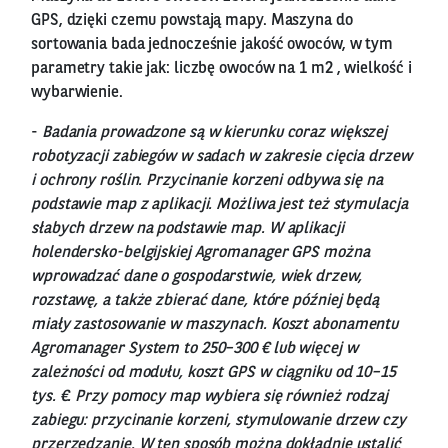
GPS, dzięki czemu powstają mapy. Maszyna do
sortowania bada jednocześnie jakość owoców, w tym
parametry takie jak: liczbę owoców na 1 m2 , wielkość i
wybarwienie.
-
Badania prowadzone są w kierunku coraz większej
robotyzacji zabiegów w sadach w zakresie cięcia drzew
i ochrony roślin. Przycinanie korzeni odbywa się na
podstawie map z aplikacji. Możliwa jest też stymulacja
słabych drzew na podstawie map. W aplikacji
holendersko-belgijskiej Agromanager GPS można
wprowadzać dane o gospodarstwie, wiek drzew,
rozstawę, a także zbierać dane, które później będą
miały zastosowanie w maszynach. Koszt abonamentu
Agromanager System to 250–300 € lub więcej w
zależności od modułu, koszt GPS w ciągniku od 10–15
tys. €. Przy pomocy map wybiera się również rodzaj
zabiegu: przycinanie korzeni, stymulowanie drzew czy
przerzedzanie. W ten sposób można dokładnie ustalić