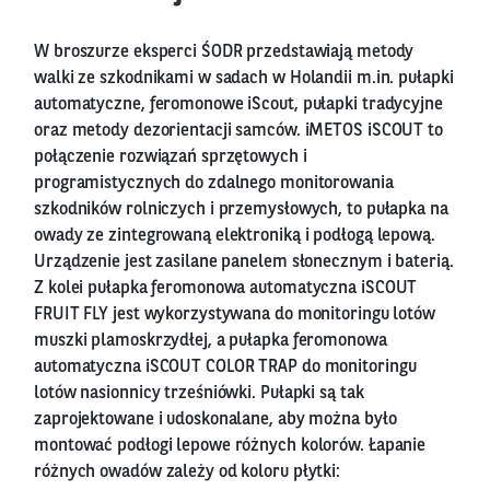
W broszurze eksperci ŚODR przedstawiają metody
walki ze szkodnikami w sadach w Holandii m.in. pułapki
automatyczne, feromonowe iScout, pułapki tradycyjne
oraz metody dezorientacji samców. iMETOS iSCOUT to
połączenie rozwiązań sprzętowych i
programistycznych do zdalnego monitorowania
szkodników rolniczych i przemysłowych, to pułapka na
owady ze zintegrowaną elektroniką i podłogą lepową.
Urządzenie jest zasilane panelem słonecznym i baterią.
Z kolei pułapka feromonowa automatyczna iSCOUT
FRUIT FLY jest wykorzystywana do monitoringu lotów
muszki plamoskrzydłej, a pułapka feromonowa
automatyczna iSCOUT COLOR TRAP do monitoringu
lotów nasionnicy trześniówki. Pułapki są tak
zaprojektowane i udoskonalane, aby można było
montować podłogi lepowe różnych kolorów. Łapanie
różnych owadów zależy od koloru płytki: