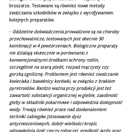
broszurze. Testowane są również nowe metody
zwalczania szkodników w związku z wycofywaniem
kolejnych preparatów.
-
Oddzielne doświadczenia prowadzone są na choroby
przechowalnicze, testowanych jest obecnie 30
kombinacji w 4 powtórzeniach. Biologiczne preparaty
nie działają skutecznie w porównaniu z
konwencjonalnymi środkami ochrony roślin,
szczególnie na szarą pleśń, rozpad mączysty czy
gorzką zgniliznę. Problemem jest również zwalczanie
kwieciaka i bawełnicy korówki, w związku z brakiem
pyretroidów. Bardzo ważna przy produkcji jest też
zawartość substancji organicznej w glebie, zasobność
gleby w składniki pokarmowe i odpowiednia dostępność
wody. Trwają również prace nad doskonaleniem
techniki zabiegów (stosowanie dysz
antyznoszeniowych, dobór wielkości kropli,
odpowiednia ilość cieczy roboczej, prędkość jazdy oraz