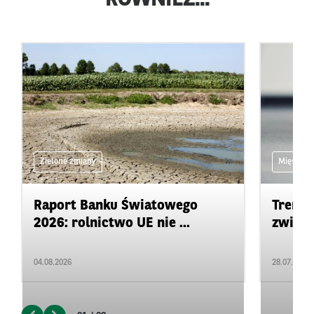
Zielone zmiany
Mięso
Raport Banku Światowego
Trendy
2026: rolnictwo UE nie ...
zwierz
04.08.2026
28.07.2026