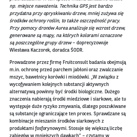
np. miejsce nawożenia. Technika GPS jest bardzo
przydatna przy opryskiwaniu drzew, mniej zużywa się
środków ochrony roślin, to także oszczędność pracy.
Przy pomocy dronów Aurea analizuje się wzrost drzew,
generowane są mapy, na których kolorami oznaczone
są poszczególne grupy drzew
– doprecyzowuje
Wiesława Kaczorek, doradca ŚODR.
Prowadzone przez firmę Fruitconsult badania obejmują
m.in. ochronę przed parchem jabłoni oraz zwalczanie
mszyc, bawełnicy korówki i miodówki. „W związku z
wycofywaniem kolejnych substancji aktywnych
alternatywą powinny być środki biologiczne. Dużego
znaczenia nabierają środki miedziowe i siarkowe, ale tu
występuje duże ryzyko zmywania, dlatego poszukiwane
są substancje ograniczające ten proces. Sprawdzane są
kombinacje mieszanin środków siarkowych z
produktami fosforynowymi. Stosuje się większą liczbę
zabiegów w mniejszych dawkach” – czytamy w