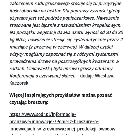
założeniem sadu gruszowego stosuje się tu precyzyjne
ilości obornika na hektar. Dla poprawy żyzności gleby
używane jest też podłoże popieczarkowe. Nawożenie
stosowane jest łącznie z nawadnianiem kropelkowym.
Na początku wegetacji dawka azotu wynosi od 20 do 30
kg N/ha, nawożenie stosuje się systematycznie przez 2
miesiące (z przerwą w czerwcu). W dalszej części
wizyty mogliśmy zapoznać się z różnymi systemami
prowadzenia drzew na poszczególnych kwaterach w
sadach. Ciekawostką była uprawa gruszy odmiany
Konferencja o czerwonej skórce
– dodaje Wiesława
Kaczorek.
Więcej inspirujących przykładów można poznać
czytając broszurę:
https://www.sodr.pl/informacje-
branzowe/innowacje-/Pobierz-broszure-o-
innowacjach-w-zrownowazonej-produkcji-owocow-