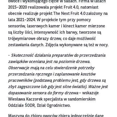
owoce i wykonującego cięcie w sadach. Firma w latach
2015–2020 realizowała projekt Fruit 4.0, natomiast
obecnie realizuje projekt The Next Fruit 4.0 założony na
lata 2021–2024. W projekcie tym przy pomocy
sensorów, laserowych kamer i kinect kamer mierzone
są liczby liści, intensywność ich barwy, tworzone są
trójwymiarowe obrazy drzew, co daje możliwość
zestawiania danych. Zdjęcia wykonywane są też w nocy.
-
Skuteczność działania preparatów do przerzedzania
zawiązków oceniana jest na poziomie drzewa.
Obserwacje mają na celu stwierdzenie potrzeby
przerzedzania ręcznego i zaplanowanie kosztów
pracowników (podstawą problemu jest, gdy drzewa są
zbyt zagęszczone lub gdy jest silne światło). Ważne jest
dopasowanie sensora do formy drzewa
– wskazuje
Wiesława Kaczorek specjalista w sandomierskim
Oddziale ŚODR, Dział Ogrodnictwo.
Maszyna do zbioru owoców zbiera jednocześnie dane