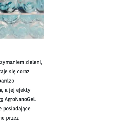
trzymaniem zieleni,
aje się coraz
bardzo
, a jej efekty
ro
AgroNanoGel.
e posiadające
ne przez