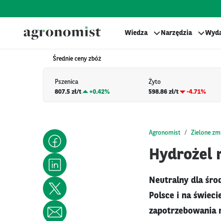
Wiedza
Narzędzia
Wyda
Średnie ceny zbóż
Pszenica
Żyto
807.5 zł/t
+
0.42%
598.86 zł/t
-4.71%
Agronomist
Zielone zm
Hydrożel r
Neutralny dla śro
Polsce i na świec
zapotrzebowania r