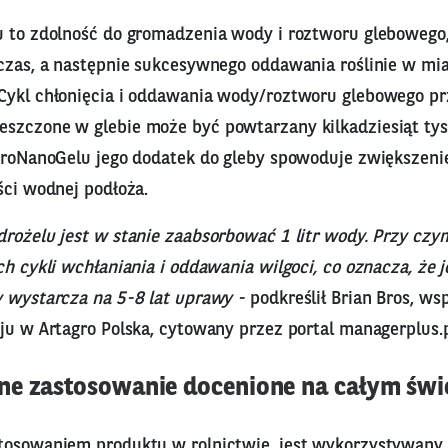
u to zdolność do gromadzenia wody i roztworu gleboweg
czas, a następnie sukcesywnego oddawania roślinie w mia
Cykl chłonięcia i oddawania wody/roztworu glebowego pr
szczone w glebie może być powtarzany kilkadziesiąt tysi
AgroNanoGelu jego dodatek do gleby spowoduje zwiększeni
ści wodnej podłoża.
drożelu jest w stanie zaabsorbować 1 litr wody. Przy czy
ch cykli wchłaniania i oddawania wilgoci, co oznacza, że j
y wystarcza na 5-8 lat uprawy -
podkreślił Brian Bros, ws
ju w Artagro Polska, cytowany przez portal managerplus.p
e zastosowanie docenione na całym świ
tosowaniem produktu w rolnictwie, jest wykorzystywany 