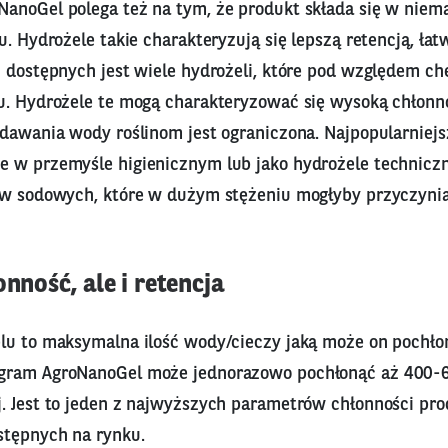
anoGel polega też na tym, że produkt składa się w niema
u. Hydrożele takie charakteryzują się lepszą retencją, ła
u dostępnych jest wiele hydrożeli, które pod względem c
u. Hydrożele te mogą charakteryzować się wysoką chłonno
ddawania wody roślinom jest ograniczona. Najpopularniejs
 w przemyśle higienicznym lub jako hydrożele technicz
ów sodowych, które w dużym stężeniu mogłyby przyczyniać
onność, ale i retencja
lu to maksymalna ilość wody/cieczy jaką może on pochło
gram AgroNanoGel może jednorazowo pochłonąć aż 400
. Jest to jeden z najwyższych parametrów chłonności pr
tępnych na rynku.