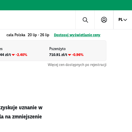
PL
cała Polska
20 lip
-
26 lip
Dostosuj wyświetlanie ceny
es
Pszenżyto
44 zł/t
-2.40%
710.91 zł/t
-0.96%
Więcej cen dostępnych po rejestracji
zyskuje uznanie w
la na zmniejszenie