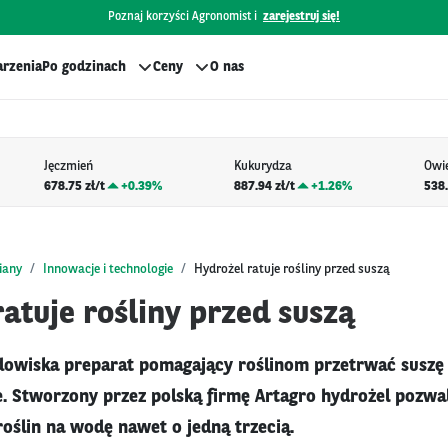
Poznaj korzyści Agronomist i
zarejestruj się!
rzenia
Po godzinach
Ceny
O nas
Jęczmień
Kukurydza
Owi
678.75 zł/t
+
0.39%
887.94 zł/t
+
1.26%
538.
iany
Innowacje i technologie
Hydrożel ratuje rośliny przed suszą
atuje rośliny przed suszą
dowiska preparat pomagający roślinom przetrwać suszę 
ie. Stworzony przez polską firmę Artagro hydrożel pozwa
oślin na wodę nawet o jedną trzecią.