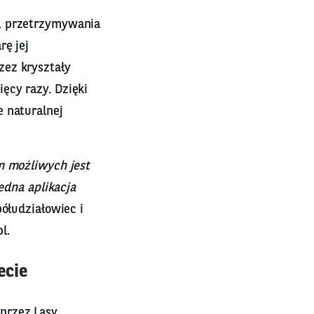
o, przetrzymywania
rę jej
zez kryształy
ęcy razy. Dzięki
e naturalnej
m możliwych jest
edna aplikacja
półudziałowiec i
l.
ecie
przez Lasy