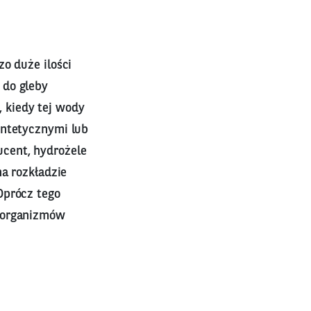
o duże ilości
 do gleby
 kiedy tej wody
yntetycznymi lub
cent, hydrożele
na rozkładzie
Oprócz tego
roorganizmów