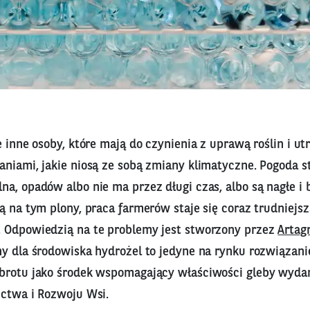
e inne osoby, które mają do czynienia z uprawą roślin i u
niami, jakie niosą ze sobą zmiany klimatyczne. Pogoda st
a, opadów albo nie ma przez długi czas, albo są nagłe i 
ą na tym plony, praca farmerów staje się coraz trudniejsza
 Odpowiedzią na te problemy jest stworzony przez
Artag
ny dla środowiska hydrożel to jedyne na rynku rozwiązani
brotu jako środek wspomagający właściwości gleby wyda
ictwa i Rozwoju Wsi.