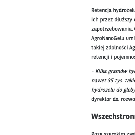
Retencja hydrożel
ich przez dłuższy 
zapotrzebowania. 
AgroNanoGelu umie
takiej zdolności 
retencji i pojemno
- Kilka gramów hy
nawet 35 tys. taki
hydrożelu do gleb
dyrektor ds. rozwo
Wszechstronn
Poza szerokim zas