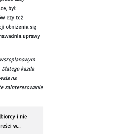
ce, był
ów czy też
i obniżenia się
. nawadnia uprawy
ierwszoplanowym
. Dlatego każda
wala na
że zainteresowanie
biorcy i nie
eści w...