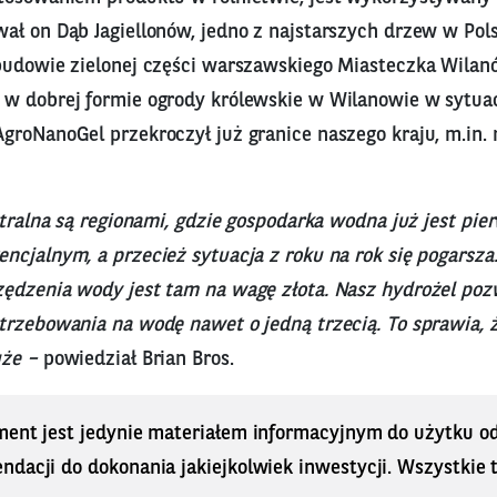
ał on Dąb Jagiellonów, jedno z najstarszych drzew w Pols
budowie zielonej części warszawskiego Miasteczka Wilan
w dobrej formie ogrody królewskie w Wilanowie w sytuacj
groNanoGel przekroczył już granice naszego kraju, m.in
entralna są regionami, gdzie gospodarka wodna już jest p
cjalnym, a przecież sytuacja z roku na rok się pogarsza
ędzenia wody jest tam na wagę złota. Nasz hydrożel poz
trzebowania na wodę nawet o jedną trzecią. To sprawia, 
uże –
powiedział Brian Bros.
ment jest jedynie materiałem informacyjnym do użytku od
dacji do dokonania jakiejkolwiek inwestycji. Wszystkie tr