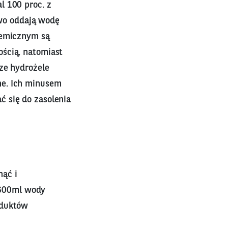
l 100 proc. z
two oddają wodę
hemicznym są
ścią, natomiast
ze hydrożele
ne. Ich minusem
 się do zasolenia
nąć i
-600ml wody
oduktów