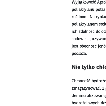
Wyjątkowość AgroN
poliakrylanu potas
roślinom. Na rynk
poliakrylanem sod
ich zdolność do o
sodowe są używane
jest obecność jon
podłoża.
Nie tylko chł
Chłonność hydroże
zmagazynować. 1 
demineralizowanej
hydrożelowych dos