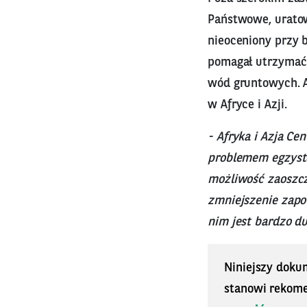
Państwowe, uratow
nieoceniony przy 
pomagał utrzymać 
wód gruntowych. A
w Afryce i Azji.
- Afryka i Azja C
problemem egzysten
możliwość zaoszcz
zmniejszenie zapo
nim jest bardzo d
Niniejszy doku
stanowi rekomen