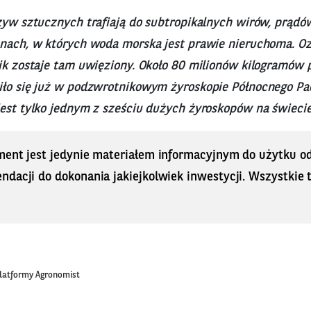
zyw sztucznych trafiają do subtropikalnych wirów, prądów
anach, w których woda morska jest prawie nieruchoma. Oz
tik zostaje tam uwięziony. Około 80 milionów kilogramów
iło się już w podzwrotnikowym żyroskopie Północnego Pa
jest tylko jednym z sześciu dużych żyroskopów na świecie
ment jest jedynie materiałem informacyjnym do użytku od
dacji do dokonania jakiejkolwiek inwestycji. Wszystkie tr
platformy Agronomist