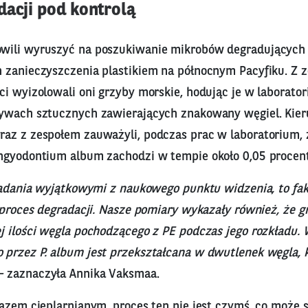
dacji pod kontrolą
ili wyruszyć na poszukiwanie mikrobów degradujących 
 zanieczyszczenia plastikiem na północnym Pacyfiku. Z 
i wyizolowali oni grzyby morskie, hodując je w laborato
ywach sztucznych zawierających znakowany węgiel. Kier
az z zespołem zauważyli, podczas prac w laboratorium, 
ngyodontium album zachodzi w tempie około 0,05 procent
 badania wyjątkowymi z naukowego punktu widzenia, to fa
 proces degradacji. Nasze pomiary wykazały również, że g
j ilości węgla pochodzącego z PE podczas jego rozkładu.
przez P. album jest przekształcana w dwutlenek węgla, 
–
zaznaczyła Annika Vaksmaa.
gazem cieplarnianym, proces ten nie jest czymś, co może