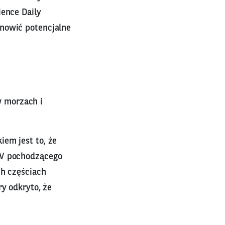
ence Daily
anowić potencjalne
 morzach i
em jest to, że
UV pochodzącego
ch częściach
ry odkryto, że