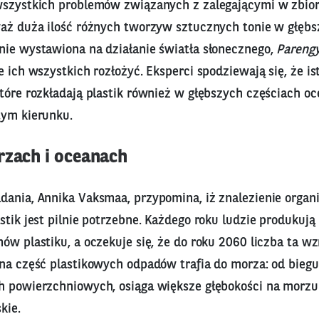
wszystkich problemów związanych z zalegającymi w zbi
waż duża ilość różnych tworzyw sztucznych tonie w głęb
nie wystawiona na działanie światła słonecznego,
Pareng
e ich wszystkich rozłożyć. Eksperci spodziewają się, że ist
tóre rozkładają plastik również w głębszych częściach oc
tym kierunku.
rzach i oceanach
dania, Annika Vaksmaa, przypomina, iż znalezienie orga
stik jest pilnie potrzebne. Każdego roku ludzie produkuj
ów plastiku, a oczekuje się, że do roku 2060 liczba ta wz
zna część plastikowych odpadów trafia do morza: od biegu
h powierzchniowych, osiąga większe głębokości na morzu 
kie.