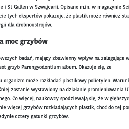
 i St Gallen w Szwajcarii. Opisane m.in. w
magazynie
Sci
ie tych ekspertów pokazuje, że plastik może również st
rgii dla drobnoustrojów.
ca moc grzybów
owszych badań, mający zbawienny wpływ na zalegające w
jest grzyb Parengyodontium album. Okazuje się, że
u organizm może rozkładać plastikowy polietylen. Warunki
śniej zostanie wystawiony na działanie promieniowania 
nego. Co więcej, naukowcy spodziewają się, że w głębszy
ie więcej grzybów rozkładających plastik, choć do tej po
edynie cztery gatunki grzybów.