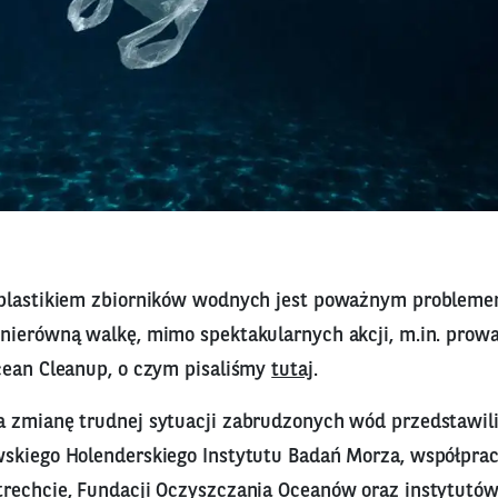
 plastikiem zbiorników wodnych jest poważnym problem
nierówną walkę, mimo spektakularnych akcji, m.in. prow
cean Cleanup, o czym pisaliśmy
tutaj
.
 zmianę trudnej sytuacji zabrudzonych wód przedstawil
skiego Holenderskiego Instytutu Badań Morza, współprac
rechcie, Fundacji Oczyszczania Oceanów oraz instytut