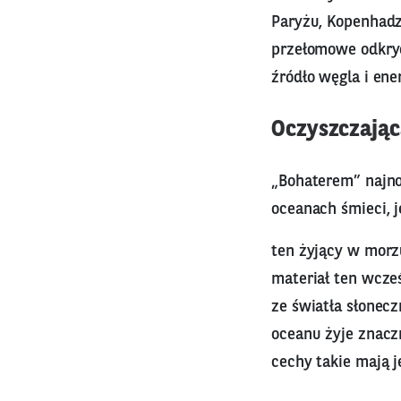
Paryżu, Kopenhadze
przełomowe odkryc
źródło węgla i ene
Oczyszczają
„Bohaterem” najn
oceanach śmieci, 
ten żyjący w morz
materiał ten wcze
ze światła słonecz
oceanu żyje znaczn
cechy takie mają j