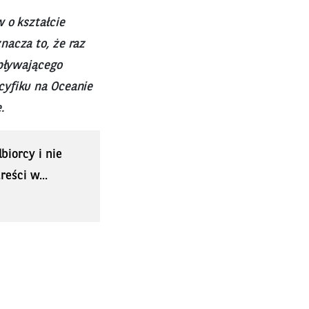
 o kształcie
nacza to, że raz
 pływającego
cyfiku na Oceanie
.
biorcy i nie
eści w...