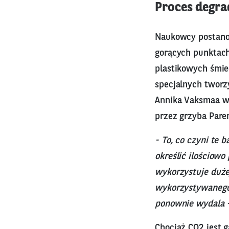
Proces degra
Naukowcy postanow
gorących punktach
plastikowych śmiec
specjalnych tworz
Annika Vaksmaa wr
przez grzyba Pare
- To, co czyni te
określić ilościowo
wykorzystuje duże
wykorzystywanego 
ponownie wydala 
Chociaż CO2 jest 