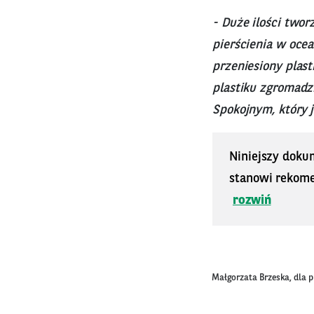
- Duże ilości twor
pierścienia w oce
przeniesiony plas
plastiku zgromadz
Spokojnym, który 
Niniejszy doku
stanowi rekomen
rozwiń
Małgorzata Brzeska, dla 