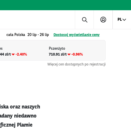
PL
cała Polska
20 lip
-
26 lip
Dostosuj wyświetlanie ceny
es
Pszenżyto
44 zł/t
-2.40%
710.91 zł/t
-0.96%
Więcej cen dostępnych po rejestracji
iska oraz naszych
badany niedawno
ficznej Plamie