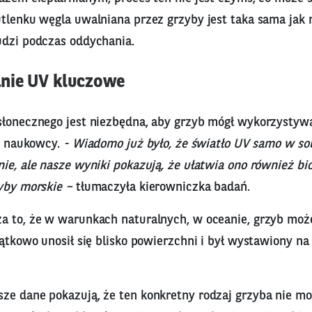
tlenku węgla uwalniana przez grzyby jest taka sama jak n
udzi podczas oddychania.
nie UV kluczowe
słonecznego jest niezbędna, aby grzyb mógł wykorzystywa
li naukowcy.
- Wiadomo już było, że światło UV samo w sob
ie, ale nasze wyniki pokazują, że ułatwia ono również bi
yby morskie –
tłumaczyła kierowniczka badań.
a to, że w warunkach naturalnych, w oceanie, grzyb może
zątkowo unosił się blisko powierzchni i był wystawiony na
ze dane pokazują, że ten konkretny rodzaj grzyba nie m