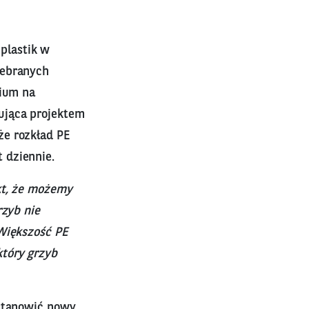
plastik w
zebranych
rium na
ująca projektem
że rozkład PE
 dziennie.
kt, że możemy
rzyb nie
 Większość PE
który grzyb
 stanowić nowy