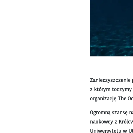
Zanieczyszczenie
z którym toczymy 
organizację The O
Ogromną szansę na
naukowcy z Królew
Uniwersytetu w Ut