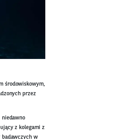
em środowiskowym,
adzonych przez
i niedawno
ujący z kolegami z
ów badawczych w