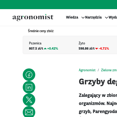
Wiedza
Narzędzia
Wyda
Średnie ceny zbóż
Pszenica
Żyto
807.5 zł/t
+
0.42%
598.86 zł/t
-4.71%
Agronomist
Zielone zm
Grzyby de
Zalegający w zbio
organizmów. Najn
grzyb, Parengyodo