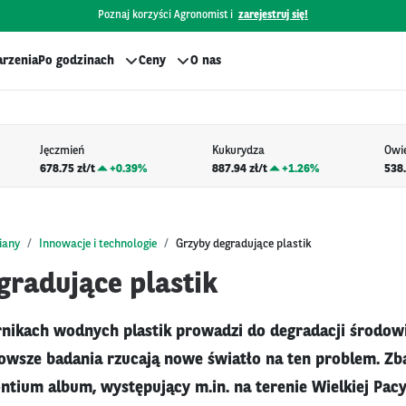
Poznaj korzyści Agronomist i
zarejestruj się!
rzenia
Po godzinach
Ceny
O nas
Jęczmień
Kukurydza
Owi
678.75 zł/t
+
0.39%
887.94 zł/t
+
1.26%
538.
iany
Innowacje i technologie
Grzyby degradujące plastik
gradujące plastik
rnikach wodnych plastik prowadzi do degradacji środow
owsze badania rzucają nowe światło na ten problem. Z
ntium album, występujący m.in. na terenie Wielkiej Pacy