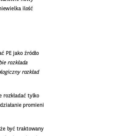
iewielka ilość
ć PE jako źródło
ie rozkłada
ologiczny rozkład
 rozkładać tylko
 działanie promieni
oże być traktowany