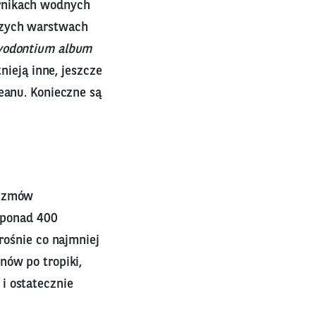
ornikach wodnych
szych warstwach
yodontium album
nieją inne, jeszcze
eanu. Konieczne są
nizmów
ą ponad 400
rośnie co najmniej
nów po tropiki,
i ostatecznie