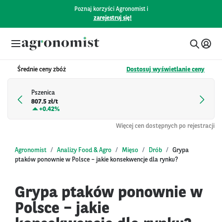
Poznaj korzyści Agronomist i
zarejestruj się!
Średnie ceny zbóż
Dostosuj wyświetlanie ceny
Pszenica
807.5 zł/t
+
0.42%
Więcej cen dostępnych po rejestracji
Agronomist
Analizy Food & Agro
Mięso
Drób
Grypa
ptaków ponownie w Polsce – jakie konsekwencje dla rynku?
Grypa ptaków ponownie w
Polsce – jakie