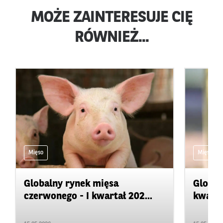
MOŻE ZAINTERESUJE CIĘ
RÓWNIEŻ...
Mięso
Mięso
Globalny rynek mięsa
Global
czerwonego - I kwartał 202...
kwarta