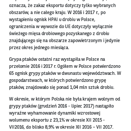
oznacza, że zakaz eksportu dotyczy tylko wybranych
obszarów, a nie całego kraju. W 2016 i 2017 r., po
wystąpieniu ognisk HPAI u drobiu w Polsce,
ograniczenia w wywozie do UE dotyczyły wyłącznie
świeżego mięsa drobiowego pozyskanego z drobiu
znajdującego się na obszarze zapowietrzonym i jedynie
przez okres jednego miesiąca.
Grypa ptaków ostatni raz wystąpiła w Polsce na
przełomie 2016 i 2017 r. Ogółem w Polsce potwierdzono
65 ognisk grypy ptaków w dwunastu województwach. W
gospodarstwach, w których potwierdzono grypę
ptaków, znajdowało się ponad 1,04 mln sztuk drobiu.
W okresie, w którym Polska nie była krajem wolnym od
grypy ptaków (grudzień 2016 - lipiec 2017) nastąpiło
wyraźne wyhamowanie dynamiki wzrostowej
wolumenu eksportu z 23,1% w okresie XII 2015 -
VII2016, do blisko 8,9% w okresie XII 2016 – VII 2017.