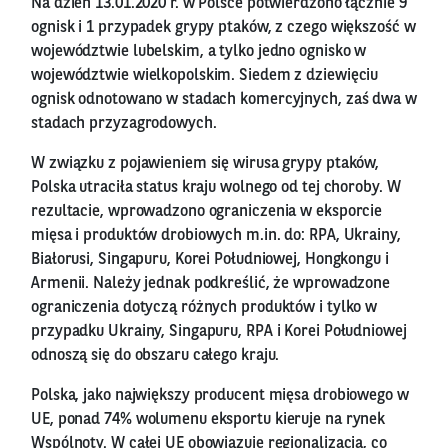
Na dzień 13.01.2020 r. w Polsce potwierdzono łącznie 9
ognisk i 1 przypadek grypy ptaków, z czego większość w
województwie lubelskim, a tylko jedno ognisko w
województwie wielkopolskim. Siedem z dziewięciu
ognisk odnotowano w stadach komercyjnych, zaś dwa w
stadach przyzagrodowych.
W związku z pojawieniem się wirusa grypy ptaków,
Polska utraciła status kraju wolnego od tej choroby. W
rezultacie, wprowadzono ograniczenia w eksporcie
mięsa i produktów drobiowych m.in. do: RPA, Ukrainy,
Białorusi, Singapuru, Korei Południowej, Hongkongu i
Armenii. Należy jednak podkreślić, że wprowadzone
ograniczenia dotyczą różnych produktów i tylko w
przypadku Ukrainy, Singapuru, RPA i Korei Południowej
odnoszą się do obszaru całego kraju.
Polska, jako największy producent mięsa drobiowego w
UE, ponad 74% wolumenu eksportu kieruje na rynek
Wspólnoty. W całej UE obowiązuje regionalizacja, co