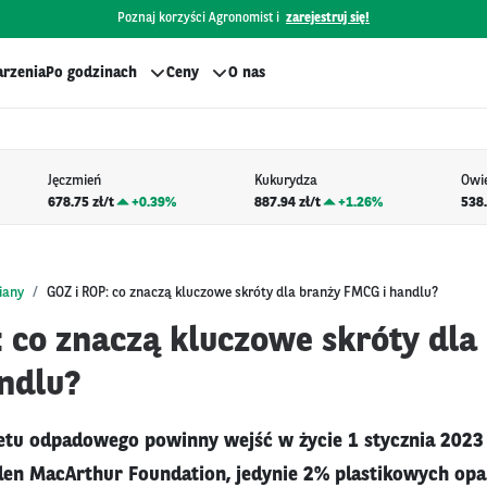
Poznaj korzyści Agronomist i
zarejestruj się!
rzenia
Po godzinach
Ceny
O nas
Jęczmień
Kukurydza
Owi
678.75 zł/t
+
0.39%
887.94 zł/t
+
1.26%
538.
iany
GOZ i ROP: co znaczą kluczowe skróty dla branży FMCG i handlu?
: co znaczą kluczowe skróty dla
ndlu?
ietu odpadowego powinny wejść w życie 1 stycznia 202
len MacArthur Foundation, jedynie 2% plastikowych op