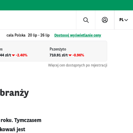
PL
cała Polska
20 lip
-
26 lip
Dostosuj wyświetlanie ceny
es
Pszenżyto
44 zł/t
-2.40%
710.91 zł/t
-0.96%
Więcej cen dostępnych po rejestracji
 branży
3 roku. Tymczasem
akowań jest