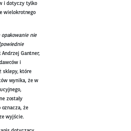
 i dotyczy tylko
ne wielokrotnego
e opakowanie nie
dpowiednie
 Andrzej Gantner,
odawców i
ż sklepy, które
tów wynika, że w
ucyjnego,
ne zostały
o oznacza, że
ze wyjście.
zapis dotyczący