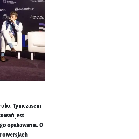
 roku. Tymczasem
kowań jest
go opakowania. O
trowersjach