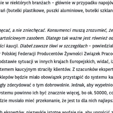
ynie w niektórych branżach – głównie w przypadku napojów
ń (butelki plastikowe, puszki aluminiowe, butelki szkla
hęcać, a nie zniechęcać. Konsumenci muszą zrozumieć, ż
wartościowym zasobem. Dlatego tak ważne jest również o
ci kaucji. Diabeł zawsze tkwi w szczegółach
– powiedział
y Polskiej Federacji Producentów Żywności Związek Prac
podstawie sytuacji w innych krajach Europejskich, widać, i
stemem kaucyjnym straciły klientów. Z szacunków eksper
sklepów będzie miało obowiązek przystąpić do systemu ka
gły zdecydować o tym dobrowolnie. Jednak, aby wypełnio
ystemu powinno ich być znacznie więcej, bo ok. 50000, c
ie musiało mieć przekonanie, że jest to dla nich najleps
h ekspertów, niezwykle istotne wydaje się, aby uprościć 