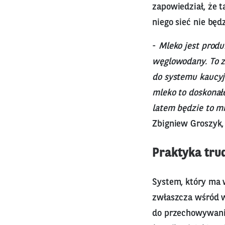
zapowiedział, że 
niego sieć nie bę
-
Mleko jest produ
węglowodany. To zm
do systemu kaucyj
mleko to doskonał
latem będzie to mi
Zbigniew Groszyk,
Praktyka trud
System, który ma w
zwłaszcza wśród w
do przechowywania