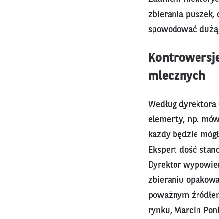
zbierania puszek, 
spowodować dużą 
Kontrowersj
mlecznych
Według dyrektora 
elementy, np. mów
każdy będzie mógł
Ekspert dość stan
Dyrektor wypowied
zbieraniu opakowa
poważnym źródłem 
rynku, Marcin Poni