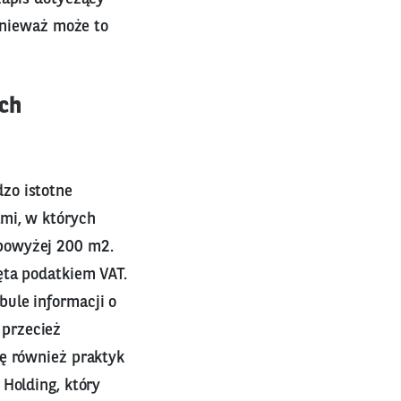
ponieważ może to
ch
zo istotne
ami, w których
powyżej 200 m2.
ęta podatkiem VAT.
ule informacji o
 przecież
ię również praktyk
 Holding, który