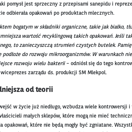
taki pomysł jest sprzeczny z przepisami sanepidu i repre
dzie odbierała opakowań po produktach mlecznych.
ktem bogatym w składniki organiczne, takie jak białko, tł
niejsza wartość recyklingową takich opakowań. Jeśli taki
nego, to zanieczyszczą strumień czystych butelek. Pamię
e podłoże do rozwoju mikroorganizmów. W warunkach ni
ejsce rozwoju wielu bakterii
– odniósł się do tego kontr
 wiceprezes zarządu ds. produkcji SM Mlekpol.
niejsza od teorii
ejść w życie już niedługo, wzbudza wiele kontrowersji i
łaścicieli małych sklepów, które mogą nie mieć technicz
 opakowań, które nie będą mogły być zgniatane. Wszystk