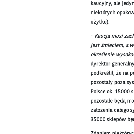
kaucyjny, ale jed
niektórych opakowa
użytku).
-
Kaucja musi zac
jest śmieciem, a 
określenie wysokoś
dyrektor generaln
podkreślił, że na 
pozostały poza sy
Polsce ok. 15000 
pozostałe będą mo
założenia całego s
35000 sklepów będz
Zdaniem niektóryc