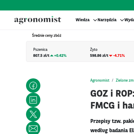
Wiedza
Narzędzia
Wyda
Średnie ceny zbóż
Pszenica
Żyto
807.5 zł/t
+
0.42%
598.86 zł/t
-4.71%
Agronomist
Zielone zm
GOZ i ROP
FMCG i ha
Przepisy tzw. pak
według badania El