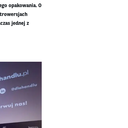
ego opakowania. O
ntrowersjach
zas jednej z