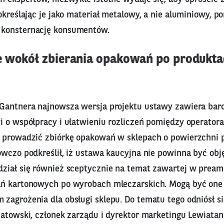
określając je jako materiał metalowy, a nie aluminiowy, 
konsternację konsumentów.
e wokół zbierania opakowań po produkta
Gantnera najnowsza wersja projektu ustawy zawiera bard
i o współpracy i ułatwieniu rozliczeń pomiędzy operator
 prowadzić zbiórkę opakowań w sklepach o powierzchni 
owczo podkreślił, iż ustawa kaucyjna nie powinna być obj
ział się również sceptycznie na temat zawartej w preamb
ń kartonowych po wyrobach mleczarskich. Mogą być one
zagrożenia dla obsługi sklepu. Do tematu tego odniósł s
atowski, członek zarządu i dyrektor marketingu Lewiatan