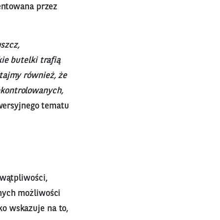
zentowana przez
uszcz,
e butelki trafią
tajmy również, że
ekontrolowanych,
owersyjnego tematu
 wątpliwości,
nych możliwości
o wskazuje na to,