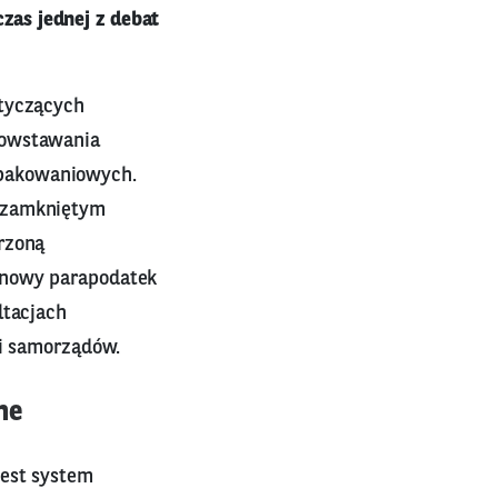
as jednej z debat
otyczących
powstawania
opakowaniowych.
u zamkniętym
rzoną
 nowy parapodatek
ltacjach
 i samorządów.
ne
jest system