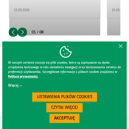
15.05.2026
15.05.2026
01 / 08
W naszym serwisie stosuje się pliki cookies, które są zapisywane na dysku
urządzenia końcowego w celu ułatwienia nawigacji oraz dostosowania serwisu do
preferencji użytkownika. Szczegółowe informacje o plikach cookies znajdziesz w
Polityce prywatności.
KONTAKT
Więcej
REGULAMIN STRONY
POLITYKA PRYWATNOŚCI
USTAWIENIA PLIKÓW COOKIES
RODO
BEZPIECZEŃSTWO
CZYTAJ WIĘCEJ
AKCEPTUJĘ
Created by
300.codes