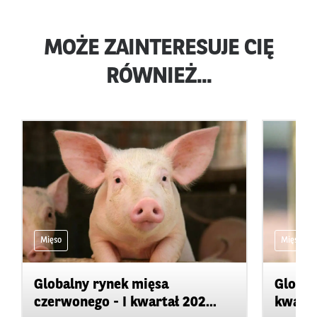
MOŻE ZAINTERESUJE CIĘ
RÓWNIEŻ...
Mięso
Mięso
Globalny rynek mięsa
Global
czerwonego - I kwartał 202...
kwarta