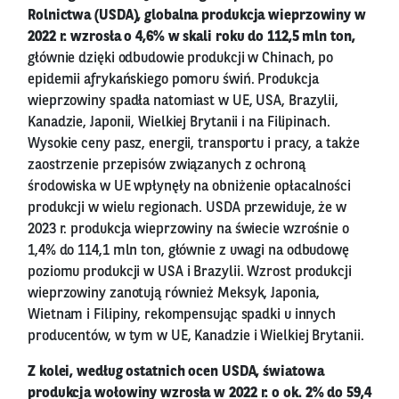
Rolnictwa (USDA), globalna produkcja wieprzowiny w
2022 r. wzrosła o 4,6% w skali roku do 112,5 mln ton,
głównie dzięki odbudowie produkcji w Chinach, po
epidemii afrykańskiego pomoru świń. Produkcja
wieprzowiny spadła natomiast w UE, USA, Brazylii,
Kanadzie, Japonii, Wielkiej Brytanii i na Filipinach.
Wysokie ceny pasz, energii, transportu i pracy, a także
zaostrzenie przepisów związanych z ochroną
środowiska w UE wpłynęły na obniżenie opłacalności
produkcji w wielu regionach. USDA przewiduje, że w
2023 r. produkcja wieprzowiny na świecie wzrośnie o
1,4% do 114,1 mln ton, głównie z uwagi na odbudowę
poziomu produkcji w USA i Brazylii. Wzrost produkcji
wieprzowiny zanotują również Meksyk, Japonia,
Wietnam i Filipiny, rekompensując spadki u innych
producentów, w tym w UE, Kanadzie i Wielkiej Brytanii.
Z kolei, według ostatnich ocen USDA, światowa
produkcja wołowiny wzrosła w 2022 r. o ok. 2% do 59,4