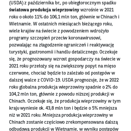
(USDA) z października br., po ubiegłorocznym spadku
światowa produkcja wieprzowiny
wzrośnie w 2021
roku o około 11% do 106,1 mln ton, głównie w Chinach i
Wietnamie. W ostatnich miesiącach bieżącego roku,
wiele krajów na świecie z powodzeniem wdrożyło
programy szczepień przeciw koronawirusowi,
pozwalając na złagodzenie ograniczeń i reaktywację
turystyki, gastronomii i handlu detalicznego. Oczekuje
się, że prognozowany wzrost gospodarczy na świecie w
2021 roku przełoży się na zwiększony popyt na mięso
czerwone, chociaż będzie to zależało od postępów w
dalszej walce z COVID-19. USDA prognozuje, że w 2022
roku globalna produkcja wieprzowiny spadnie o 2% do
104,2 mln ton, głównie z powodu niższej produkcji w
Chinach. Oczekuje się, że produkcja wieprzowiny w tym
kraju wyniesie ok. 43,8 mln ton i będzie o 5% mniejsza
niż w 2021 roku. Mniejsza produkcja wieprzowiny w
Chinach zostanie częściowo zrekompensowana dalszą
odbudową produkcji w Wietnamie, w wyniku postępów