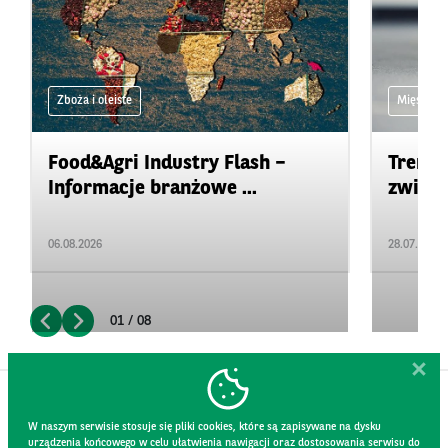
Zboża i oleiste
Mięso
Food&Agri Industry Flash –
Trendy
Informacje branżowe ...
zwierz
06.08.2026
28.07.2026
01 / 08
W naszym serwisie stosuje się pliki cookies, które są zapisywane na dysku
urządzenia końcowego w celu ułatwienia nawigacji oraz dostosowania serwisu do