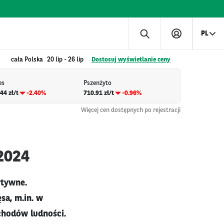
PL
cała Polska
20 lip
-
26 lip
Dostosuj wyświetlanie ceny
es
Pszenżyto
44 zł/t
-2.40%
710.91 zł/t
-0.96%
Więcej cen dostępnych po rejestracji
 2024
ytywne.
sa, m.in. w
ochodów ludności.