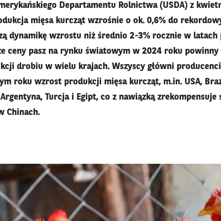
merykańskiego Departamentu Rolnictwa (USDA) z kwietni
dukcja mięsa kurcząt wzrośnie o ok. 0,6% do rekordowy
zą dynamikę wzrostu niż średnio 2-3% rocznie w latach
ze ceny pasz na rynku światowym w 2024 roku powinny p
kcji drobiu w wielu krajach. Wszyscy główni producenci
ym roku wzrost produkcji mięsa kurcząt, m.in. USA, Brazy
, Argentyna, Turcja i Egipt, co z nawiązką zrekompensuj
w Chinach.