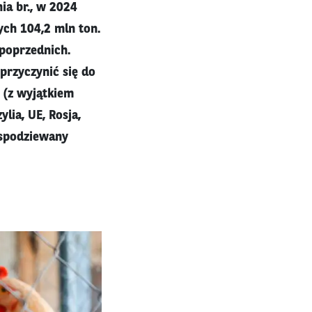
a br., w 2024
ch 104,2 mln ton.
 poprzednich.
rzyczynić się do
 (z wyjątkiem
lia, UE, Rosja,
e spodziewany