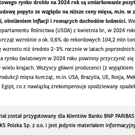
towego rynku drobiu na 2024 rok są umiarkowanie pozy
udowę popytu ze względu na niższe ceny mięsa, m.in. w z
i, obniżeniem inflacji i rosnących dochodów ludności.
Wed
partamentu Rolnictwa (USDA) z kwietnia br., w 2024 ro
urcząt wzrośnie o ok. 0,6% do rekordowych 104,2 mln ton
 wzrostu niż średnio 2-3% rocznie w latach poprzednic
na rynku światowym w 2024 roku powinny przyczynić się
w wielu krajach. Wszyscy główni producenci (z wyjątkiem
odukcji mięsa kurcząt, m.in. USA, Brazylia, UE, Rosja, Mek
 i Egipt, co z nawiązką zrekompensuje spodziewany spade
riał został przygotowany dla klientów Banku BNP PARIBA
KS Polska Sp. z o.o. i jest jedynie materiałem informacyjn