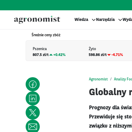
Wiedza
Narzędzia
Wyda
Średnie ceny zbóż
Pszenica
Żyto
807.5 zł/t
+
0.42%
598.86 zł/t
-4.71%
Agronomist
Analizy Fo
Globalny r
Prognozy dla świ
Przewiduje się st
związku z niższym