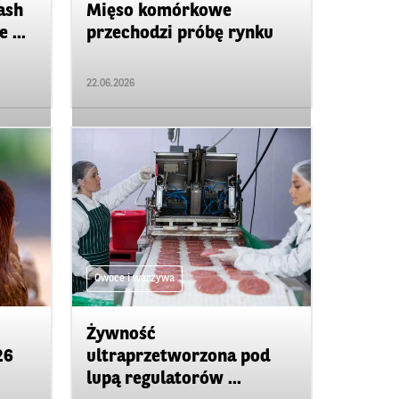
ash
Mięso komórkowe
 ...
przechodzi próbę rynku
22.06.2026
Owoce i warzywa
Żywność
26
ultraprzetworzona pod
lupą regulatorów ...