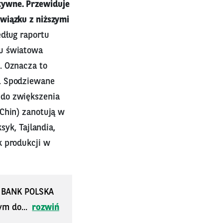
tywne. Przewiduje
wiązku z niższymi
ług raportu
ku światowa
. Oznacza to
h. Spodziewane
 do zwiększenia
 Chin) zanotują w
syk, Tajlandia,
k produkcji w
S BANK POLSKA
ym do...
rozwiń