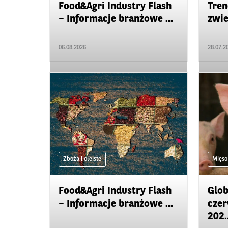
Food&Agri Industry Flash
Tren
– Informacje branżowe ...
zwie
06.08.2026
28.07.2
Zboża i oleiste
Mięso
Food&Agri Industry Flash
Glob
– Informacje branżowe ...
czer
202..