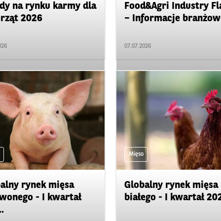
dy na rynku karmy dla
Food&Agri Industry Fl
rząt 2026
– Informacje branżowe
026
07.07.2026
Mięso
alny rynek mięsa
Globalny rynek mięsa
wonego - I kwartał
białego - I kwartał 20
.