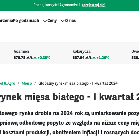
Poznaj korzyści Agronomist i
zarejestruj się!
rzenia
Po godzinach
Ceny
O nas
Jęczmień
Kukurydza
Owi
678.75 zł/t
+
0.39%
887.94 zł/t
+
1.26%
538.
od & Agro
Mięso
Globalny rynek mięsa białego - I kwartał 2024
ynek mięsa białego - I kwartał
atowego rynku drobiu na 2024 rok są umiarkowanie poz
opniową odbudowę popytu ze względu na niższe ceny mię
i kosztami produkcji, obniżeniem inflacji i rosnących d